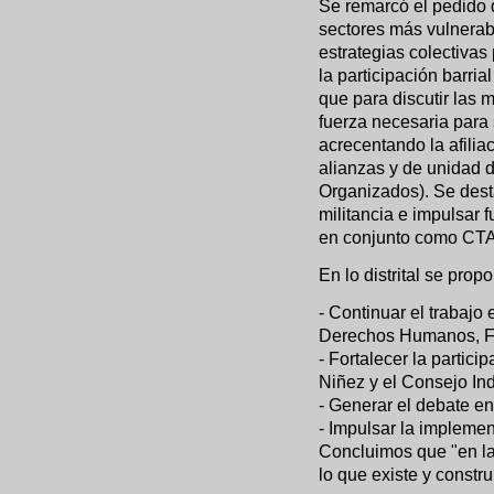
Se remarcó el pedido q
sectores más vulnerab
estrategias colectivas
la participación barria
que para discutir las 
fuerza necesaria para
acrecentando la afiliac
alianzas y de unidad 
Organizados). Se desta
militancia e impulsar
en conjunto como CTA
En lo distrital se prop
- Continuar el trabajo
Derechos Humanos, Fo
- Fortalecer la partici
Niñez y el Consejo In
- Generar el debate ent
- Impulsar la implemen
Concluimos que "en la
lo que existe y constru