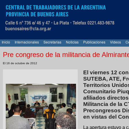
Inicio
Internacionales
Secretarias
Noticias
Publicaciones
Videos
Ce
Pre congreso de la militancia de Almiran
El 16 de octubre de 2012
El viernes 12 co
SUTEBA, ATE, Fre
Territorios Unido
Comunitario Piu
afiliados directos
Militancia de la 
Precongresos Dis
en vistas del Con
La apertura estuvo a 