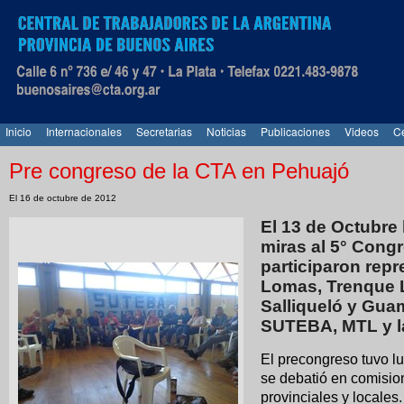
Inicio
Internacionales
Secretarias
Noticias
Publicaciones
Videos
Ce
Pre congreso de la CTA en Pehuajó
El 16 de octubre de 2012
El 13 de Octubre 
miras al 5° Congr
participaron repr
Lomas, Trenque L
Salliqueló y Gu
SUTEBA, MTL y l
El precongreso tuvo l
se debatió en comisio
provinciales y locales