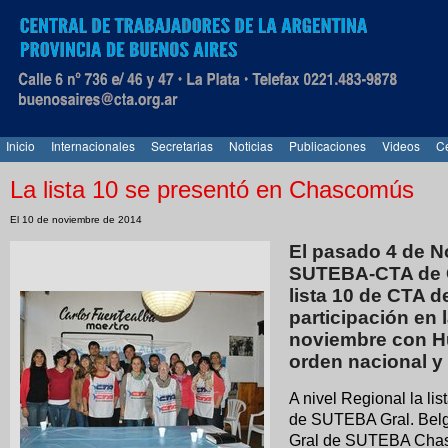
Inicio
Internacionales
Secretarias
Noticias
Publicaciones
Videos
Ce
La lista 10 se presentó en Chascomús
El 10 de noviembre de 2014
El pasado 4 de N
SUTEBA-CTA de C
lista 10 de CTA d
participación en 
noviembre con Hu
orden nacional y 
A nivel Regional la li
de SUTEBA Gral. Belgr
Gral de SUTEBA Chasc