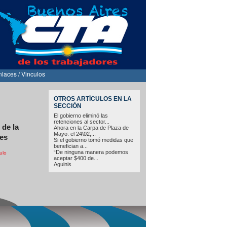
nlaces / Vinculos
OTROS ARTÍCULOS EN LA
SECCIÓN
El gobierno eliminó las
retenciones al sector...
 de la
Ahora en la Carpa de Plaza de
Mayo: el 24\02,...
res
Si el gobierno tomó medidas que
benefician a...
“De ninguna manera podemos
ulo
aceptar $400 de...
Aguinis