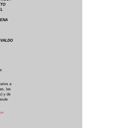
TTO
EL
LENA
SVALDO
de
arios a
as, las
s) y de
desde
ulo