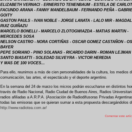
ELIZABETH VERNACI - ERNERSTO TENENBAUM - ESTELA DE CARLO
FACUNDO ARANA - FANNY MANDELBAUM - FERNANDO PEÑA - GABRI
GOITY
GASTON PAULS - IVAN NOBLE - JORGE LANATA - LALO MIR - MAGDA
RUIZ GUIÑAZU
MARCELO BONELLI - MARCELO ZLOTOGWIAZDA - MATIAS MARTIN -
MERCEDES SOSA
NELSON CASTRO - NORA CORTIÑAS - OSCAR GOMEZ CASTAÑON - O
BAYER
PEPE SORIANO - PINO SOLANAS - RICARDO DARIN - ROMAN LEJMAN
SANTO BIASATTI - SOLEDAD SILVEYRA - VICTOR HEREDIA
Y MAS DE 100 VOCES...
Para ello, reunimos a más de cien personalidades de la cultura, los medios 
comunicación, las artes, el espectáculo y el deporte argentino.
En la semana del 24 de marzo los micros podrán escucharse en distintos hor
través de Radio Nacional, Radio Ciudad de Buenos Aires, Radios Universitari
radios afiliadas a A.R.P.A. (Asociación de Radiodifusoras Privadas Argentina
todas las emisoras que se quieran sumar a esta propuesta descargándolos 
http://www.radiotea.com.ar/
Comentar este artíc