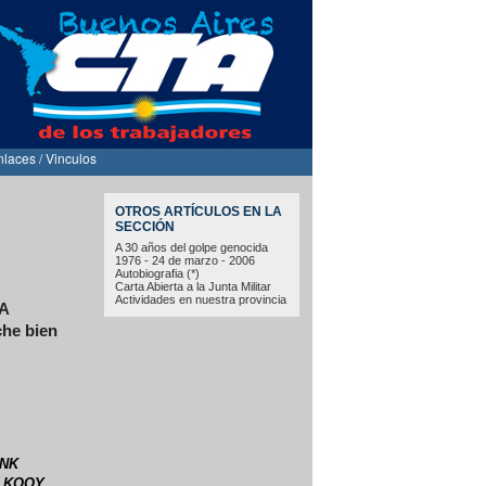
nlaces / Vinculos
OTROS ARTÍCULOS EN LA
SECCIÓN
A 30 años del golpe genocida
1976 - 24 de marzo - 2006
Autobiografia (*)
Carta Abierta a la Junta Militar
Actividades en nuestra provincia
EA
che bien
ANK
R KOOY