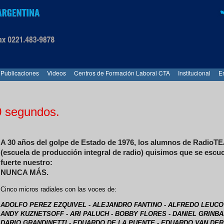
Publicaciones
Videos
Centros de Formación Laboral CTA
Institucional
E
0 segundos.
A 30 años del golpe de Estado de 1976, los alumnos de RadioT
(escuela de producción integral de radio) quisimos que se escu
fuerte nuestro:
NUNCA MÁS.
Cinco micros radiales con las voces de:
ADOLFO PEREZ EZQUIVEL - ALEJANDRO FANTINO - ALFREDO LEUCO
ANDY KUZNETSOFF - ARI PALUCH - BOBBY FLORES - DANIEL GRINB
DARIO GRANDINETTI - EDUARDO DE LA PUENTE - EDUARDO VAN DE