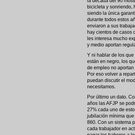
la década del 90 mos
bicicleta y sonriendo
siendo la única garant
durante todos estos a
enviaron a sus trabaj
hay cientos de casos 
les interesa mucho exp
y medio aportan regul
Y ni hablar de los que
están en negro, los qu
de empleo no aportan 
Por eso volver a repar
puedan discutir el mod
necesitamos.
Por último un dato. C
años las AFJP se podr
27% cada uno de estos
jubilación mínima que
860. Con un sistema pú
cada trabajador en ac
pagar los haberes a lo