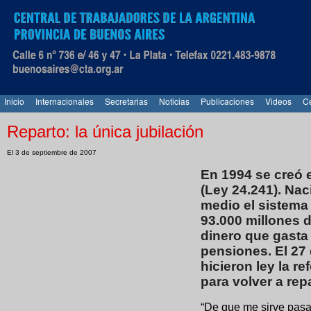
Inicio
Internacionales
Secretarias
Noticias
Publicaciones
Videos
Ce
Reparto: la única jubilación
El 3 de septiembre de 2007
En 1994 se creó 
(Ley 24.241). Nac
medio el sistema
93.000 millones 
dinero que gasta 
pensiones. El 27 
hicieron ley la r
para volver a rep
“De que me sirve pasa