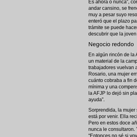
Es ahora o nunca”, con
andar cansino, se fre
muy a pesar suyo resol
enteró que el plazo p
trámite se puede hacer
descubrir que la jove
Negocio redondo
En algún rincón de la 
un material de la cam
trabajadores vuelvan a
Rosario, una mujer em
cuánto cobraba a fin de
mínima y una compens
la AFJP lo dejó sin pla
ayuda”.
Sorprendida, la mujer
está por venir. Ella r
Pero en estos doce añ
nunca le consultaron.
“Entonces no sé si voy