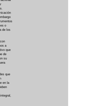
r
s.
nicación
 embargo
trumentos
les o
a de los
 con
mos a
tivo que
ue de
on su
uera
ades que
n
e en la
deben
ntegral,