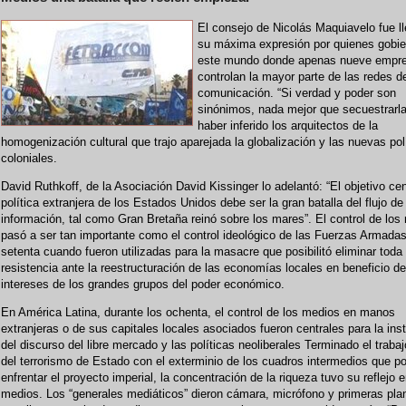
El consejo de Nicolás Maquiavelo fue l
su máxima expresión por quienes gobi
este mundo donde apenas nueve empr
controlan la mayor parte de las redes d
comunicación. “Si verdad y poder son
sinónimos, nada mejor que secuestrarla
haber inferido los arquitectos de la
homogenización cultural que trajo aparejada la globalización y las nuevas pol
coloniales.
David Ruthkoff, de la Asociación David Kissinger lo adelantó: “El objetivo cen
política extranjera de los Estados Unidos debe ser la gran batalla del flujo de 
información, tal como Gran Bretaña reinó sobre los mares”. El control de los
pasó a ser tan importante como el control ideológico de las Fuerzas Armadas
setenta cuando fueron utilizadas para la masacre que posibilitó eliminar toda
resistencia ante la reestructuración de las economías locales en beneficio de
intereses de los grandes grupos del poder económico.
En América Latina, durante los ochenta, el control de los medios en manos
extranjeras o de sus capitales locales asociados fueron centrales para la ins
del discurso del libre mercado y las políticas neoliberales Terminado el traba
del terrorismo de Estado con el exterminio de los cuadros intermedios que p
enfrentar el proyecto imperial, la concentración de la riqueza tuvo su reflejo e
medios. Los “generales mediáticos” dieron cámara, micrófono y primeras pla