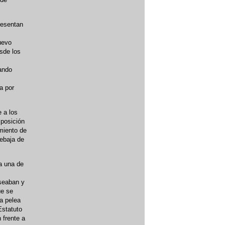
resentan
nuevo
sde los
tando
a por
 a los
mposición
miento de
rebaja de
da una de
seaban y
ue se
a pelea
Estatuto
 frente a