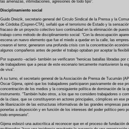
las amenazas, intimidaciones, agresiones de todo tipo”.
Disciplinamiento social
Guido Dreizik, secretario general del Circulo Sindical de la Prensa y la Comu
de Córdoba (Cispren-CTA), señaló que el terrorismo de Estado y la sensació
fracaso de un proyecto colectivo tuvo continuidad en la eliminación de puest
trabajo como método de disciplinamiento social: “Con la desocupación apare
escena un nuevo elemento que fue el miedo a quedar en la calle, las empres
crearon el terror, generaron una profunda crisis con la concentración económi
algunos compañeros antes de perder el trabajo optaban por aceptar la flexibil
Por supuesto –aclaró- también se verificaron “heroicas batallas libradas por 
de trabajadores que a pesar de este escenario tercamente mantuvieron la e
de viva”.
A su turno, el secretario general de la Asociación de Prensa de Tucumán (A
Oscar Gijena, opinó que los trabajadores participaron pasivamente de ese p
concentración de los medios y la consiguiente política de dominación de la q
instrumento. “También hubo otros, a los que no considero trabajadores o co
de la clase, que se constituyeron en actores principales, cómplices en ese 
de libanización de las estructuras informativas de las grandes empresas par
ponerlas a disposición y en función de los intereses del poder político pero p
todo empresario”.
Gijena esbozó una autocrítica al reconocer que en el proceso de fundación d
multimedios “tuvo una incidencia gravitante la ausencia de una organización 