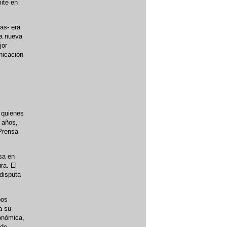
mite en
as- era
na nueva
jor
nicación
 quienes
s años,
 Prensa
nsa en
ra. El
disputa
pos
a su
conómica,
 de