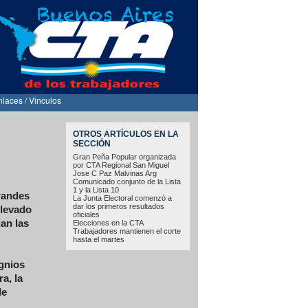
nlaces / Vinculos
OTROS ARTÍCULOS EN LA
SECCIÓN
Gran Peña Popular organizada
por CTA Regional San Miguel
Jose C Paz Malvinas Arg
Comunicado conjunto de la Lista
1 y la Lista 10
randes
La Junta Electoral comenzó a
dar los primeros resultados
llevado
oficiales
an las
Elecciones en la CTA
Trabajadores mantienen el corte
hasta el martes
gnios
a, la
de