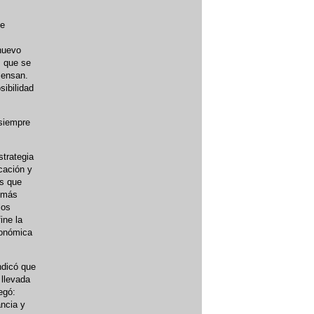
de
nuevo
, que se
iensan.
sibilidad
 siempre
trategia
icación y
os que
l más
los
ine la
conómica
ndicó que
 llevada
egó:
ncia y