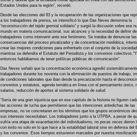
Estados Unidos para la región”, recordó.
Desde las elecciones del 83 y la recuperación de las organizaciones que rep
a los trabajadores de prensa, se intensificó lo que Das Neves denomina la
”reconstrucción del tejido gremial solidario” y surgió la discusión sobre ese 
mundo en materia comunicacional, sus alcances y la necesidad de definir de
trabajadores como intervenir ante ese fenómeno. Se trataba de denunciar las
consecuencias del proceso privatizador y de concentración mediática, inten
crear las mejores condiciones para enfrentarlo con el conjunto de la sociedad
mientras se defendía el Estatuto del Periodista y los convenios colectivos.”Y
entonces hablábamos de tener políticas públicas de comunicación”.
Das Neves señaló que la concentración económica agredió sistemáticamente
trabajadores durante los noventa con la eliminación de puestos de trabajo, i
de condiciones laborales que iban desde la precarización hasta el desconoci
convenios y estatutos, agenda temática en línea con el pensamiento único, 
salarios, reducción de aportes al sistema solidario de salud.
“Sería de una gran injusticia que en ese capítulo de la historia no figuren ca
las acciones de lucha que permitieron que las intenciones antedichas de las
empresas, no se concretaran en los términos que los grupos económicos de
sus intereses necesitaban. Los trabajadores junto a la UTPBA, a pesar de q
sufría una etapa de exacerbación del individualismo, no pocas veces dieron l
con éxito no solo en lo que hace a la estabilidad laboral sino en defensa del 
y los convenios. Esos tiempos estuvieron marcados por nuestra movilización