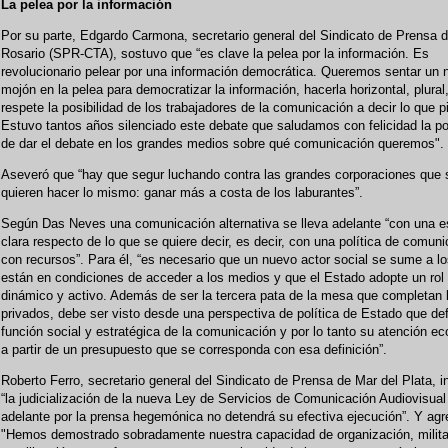
La pelea por la información
Por su parte, Edgardo Carmona, secretario general del Sindicato de Prensa 
Rosario (SPR-CTA), sostuvo que “es clave la pelea por la información. Es
revolucionario pelear por una información democrática. Queremos sentar un 
mojón en la pelea para democratizar la información, hacerla horizontal, plural
respete la posibilidad de los trabajadores de la comunicación a decir lo que p
Estuvo tantos años silenciado este debate que saludamos con felicidad la po
de dar el debate en los grandes medios sobre qué comunicación queremos".
Aseveró que “hay que segur luchando contra las grandes corporaciones que
quieren hacer lo mismo: ganar más a costa de los laburantes”.
Según Das Neves una comunicación alternativa se lleva adelante “con una es
clara respecto de lo que se quiere decir, es decir, con una política de comun
con recursos”. Para él, “es necesario que un nuevo actor social se sume a l
están en condiciones de acceder a los medios y que el Estado adopte un ro
dinámico y activo. Además de ser la tercera pata de la mesa que completan 
privados, debe ser visto desde una perspectiva de política de Estado que def
función social y estratégica de la comunicación y por lo tanto su atención e
a partir de un presupuesto que se corresponda con esa definición”.
Roberto Ferro, secretario general del Sindicato de Prensa de Mar del Plata, i
“la judicialización de la nueva Ley de Servicios de Comunicación Audiovisual
adelante por la prensa hegemónica no detendrá su efectiva ejecución”. Y agr
"Hemos demostrado sobradamente nuestra capacidad de organización, milita