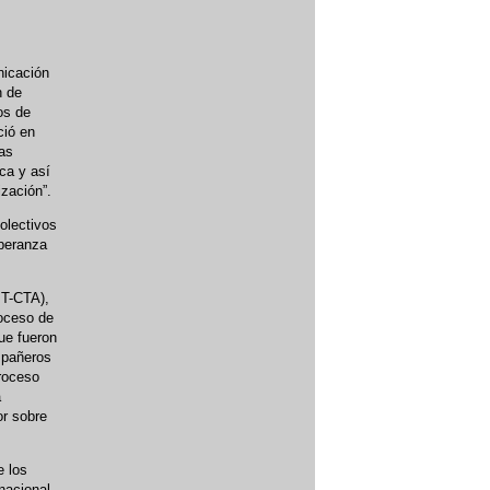
nicación
n de
os de
ció en
as
ca y así
ización”.
colectivos
speranza
PT-CTA),
roceso de
ue fueron
mpañeros
proceso
a
or sobre
e los
nacional