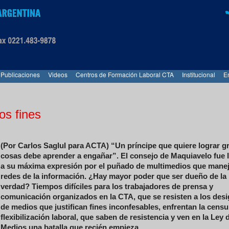
Publicaciones
Videos
Centros de Formación Laboral CTA
Institucional
E
os fines
(Por Carlos Saglul para ACTA) “Un príncipe que quiere lograr g
cosas debe aprender a engañar”. El consejo de Maquiavelo fue 
a su máxima expresión por el puñado de multimedios que manej
redes de la información. ¿Hay mayor poder que ser dueño de la
verdad? Tiempos difíciles para los trabajadores de prensa y
comunicación organizados en la CTA, que se resisten a los desi
de medios que justifican fines inconfesables, enfrentan la censur
flexibilización laboral, que saben de resistencia y ven en la Ley 
Medios una batalla que recién empieza.