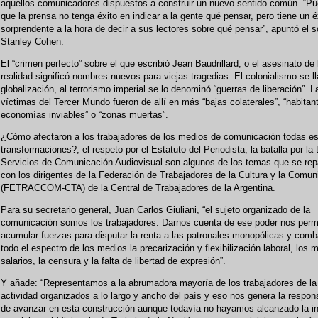
aquellos comunicadores dispuestos a construir un nuevo sentido común. “Pu
que la prensa no tenga éxito en indicar a la gente qué pensar, pero tiene un é
sorprendente a la hora de decir a sus lectores sobre qué pensar”, apuntó el s
Stanley Cohen.
El “crimen perfecto” sobre el que escribió Jean Baudrillard, o el asesinato de 
realidad significó nombres nuevos para viejas tragedias: El colonialismo se l
globalización, al terrorismo imperial se lo denominó “guerras de liberación”. L
víctimas del Tercer Mundo fueron de allí en más “bajas colaterales”, “habitan
economías inviables” o “zonas muertas”.
¿Cómo afectaron a los trabajadores de los medios de comunicación todas e
transformaciones?, el respeto por el Estatuto del Periodista, la batalla por la
Servicios de Comunicación Audiovisual son algunos de los temas que se re
con los dirigentes de la Federación de Trabajadores de la Cultura y la Comun
(FETRACCOM-CTA) de la Central de Trabajadores de la Argentina.
Para su secretario general, Juan Carlos Giuliani, “el sujeto organizado de la
comunicación somos los trabajadores. Darnos cuenta de ese poder nos perm
acumular fuerzas para disputar la renta a las patronales monopólicas y comba
todo el espectro de los medios la precarización y flexibilización laboral, los 
salarios, la censura y la falta de libertad de expresión”.
Y añade: “Representamos a la abrumadora mayoría de los trabajadores de la
actividad organizados a lo largo y ancho del país y eso nos genera la respon
de avanzar en esta construcción aunque todavía no hayamos alcanzado la in