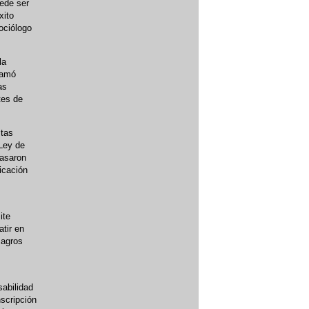
ede ser
xito
ociólogo
la
lamó
as
tes de
stas
 Ley de
pasaron
icación
ite
tir en
magros
sabilidad
scripción