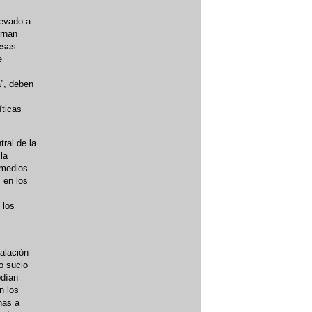
levado a
ernan
esas
e
”, deben
íticas
tral de la
la
 medios
 en los
 los
talación
jo sucio
odían
n los
nas a