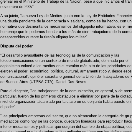
gremial en el Ministerio de Trabajo de la Nación, pese a que iniciamos el trá
noviembre de 2007”.
A su juicio, “la nueva Ley de Medios -junto con la Ley de Entidades Financier
una deuda pendiente de la democracia y saldarla, como se ha hecho, con u
normativa que desmonta los mecanismos del oligopolio informativo, es el me
homenaje que le podemos brindar a los más de cien trabajadores de la comu
desaparecidos durante la tiranía oligárquico-militar”.
Disputa del poder
“El desarrollo avasallante de las tecnologías de la comunicación y las
telecomunicaciones en un contexto de mundo globalizado, dominado por el
capitalismo colocó a los medios en el escalón más alto de las prioridades de
ejercen el poder: económico, político, cultural, armamentístico y, desde eso
comunicacional”, opinó el secretario general de la Unión de Trabajadores de
de Buenos Aires (UTPBA-CTA), Daniel Das Neves.
Para el dirigente, “los trabajadores de la comunicación, en general, y de pre
particular, fueron de los primeros obstáculos a eliminar por parte de la dictadu
nivel de organización alcanzado por la clase en su conjunto había puesto en 
el poder”.
“Las principales empresas del sector, que no alcanzaban la categoría de gru
mediáticos como hoy se las conoce, quedaron liberadas para reproducir haci
interior mecanismos y políticas que surgían del cambio de etapa política, e
social y laboral que la dictadura militar aplicaba en línea con las definiciones