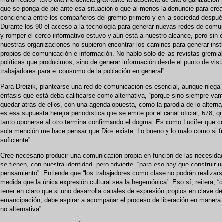
que se ponga de pie ante esa situación o que al menos la denuncie para crea
conciencia entre los compañeros del gremio primero y en la sociedad despué
Durante los 90 el acceso a la tecnología para generar nuevas redes de comu
y romper el cerco informativo estuvo y aún está a nuestro alcance, pero sin
nuestras organizaciones no supieron encontrar los caminos para generar ins
propios de comunicación e información. No hablo sólo de las revistas gremia
políticas que producimos, sino de generar información desde el punto de vist
trabajadores para el consumo de la población en general”.
Para Dreizik, plantearse una red de comunicación es esencial, aunque niega
énfasis que está deba calificarse como alternativa, “porque sino siempre va
quedar atrás de ellos, con una agenda opuesta, como la parodia de lo alterna
es esa supuesta herejía periodística que se emite por el canal oficial, 678, q
tanto oponerse al otro termina confirmando el dogma. Es como Lucifer que c
sola mención me hace pensar que Dios existe. Lo bueno y lo malo como si f
suficiente”.
Cree necesario producir una comunicación propia en función de las necesid
se tienen, con nuestra identidad -pero advierte- “para eso hay que construir u
pensamiento”. Entiende que “los trabajadores como clase no podrán realizars
medida que la única expresión cultural sea la hegemónica”. Eso sí, reitera, “
tener en claro que si uno desarrolla canales de expresión propios en clave de
emancipación, debe aspirar a acompañar el proceso de liberación en manera i
no alternativa”.