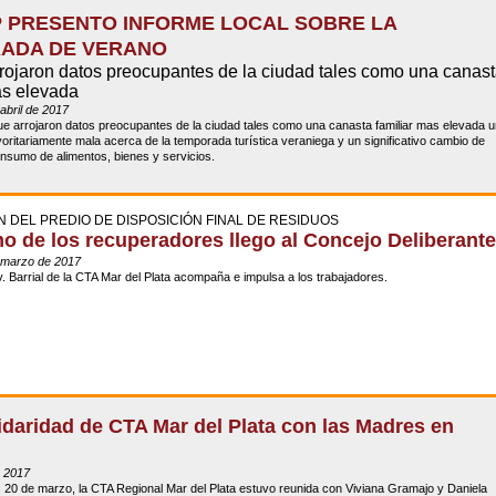
P PRESENTO INFORME LOCAL SOBRE LA
ADA DE VERANO
rojaron datos preocupantes de la ciudad tales como una canas
as elevada
abril de 2017
ue arrojaron datos preocupantes de la ciudad tales como una canasta familiar mas elevada 
ritariamente mala acerca de la temporada turística veraniega y un significativo cambio de
onsumo de alimentos, bienes y servicios.
N DEL PREDIO DE DISPOSICIÓN FINAL DE RESIDUOS
mo de los recuperadores llego al Concejo Deliberante
 marzo de 2017
. Barrial de la CTA Mar del Plata acompaña e impulsa a los trabajadores.
lidaridad de CTA Mar del Plata con las Madres en
 2017
 20 de marzo, la CTA Regional Mar del Plata estuvo reunida con Viviana Gramajo y Daniela