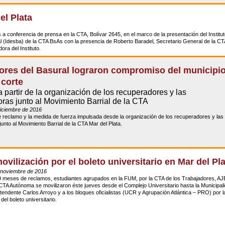
el Plata
 conferencia de prensa en la CTA, Bolívar 2645, en el marco de la presentación del Institu
l (Idesba) de la CTA BsAs con la presencia de Roberto Baradel, Secretario General de la CT
ra del Instituto.
ores del Basural lograron compromiso del municipio
 corte
 partir de la organización de los recuperadores y las
ras junto al Movimiento Barrial de la CTA
diciembre de 2016
 reclamo y la medida de fuerza impulsada desde la organización de los recuperadores y las
unto al Movimiento Barrial de la CTA Mar del Plata.
ovilización por el boleto universitario en Mar del Pl
 noviembre de 2016
9 meses de reclamos, estudiantes agrupados en la FUM, por la CTA de los Trabajadores, AJ
CTA Autónoma se movilizaron éste jueves desde el Complejo Universitario hasta la Municipal
ntendente Carlos Arroyo y a los bloques oficialistas (UCR y Agrupación Atlántica – PRO) por l
el boleto universitario.