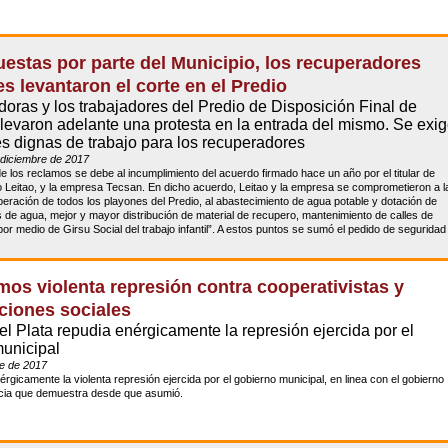
uestas por parte del Municipio, los recuperadores
s levantaron el corte en el Predio
adoras y los trabajadores del Predio de Disposición Final de
levaron adelante una protesta en la entrada del mismo. Se exi
s dignas de trabajo para los recuperadores
 diciembre de 2017
e los reclamos se debe al incumplimiento del acuerdo firmado hace un año por el titular de
 Leitao, y la empresa Tecsan. En dicho acuerdo, Leitao y la empresa se comprometieron a l
peración de todos los playones del Predio, al abastecimiento de agua potable y dotación de
de agua, mejor y mayor distribución de material de recupero, mantenimiento de calles de
por medio de Girsu Social del trabajo infantil”. A estos puntos se sumó el pedido de seguridad
os violenta represión contra cooperativistas y
ciones sociales
l Plata repudia enérgicamente la represión ejercida por el
unicipal
e de 2017
gicamente la violenta represión ejercida por el gobierno municipal, en linea con el gobierno
encia que demuestra desde que asumió.