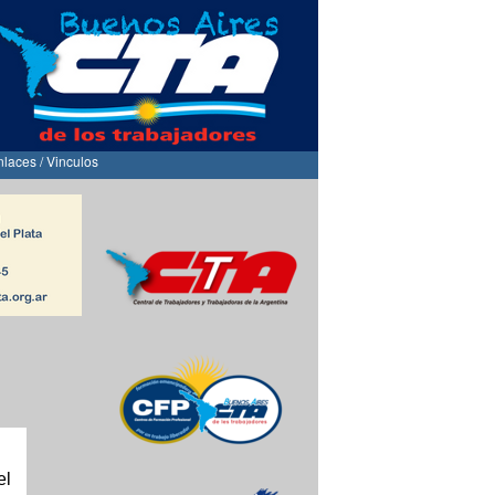
nlaces / Vinculos
el