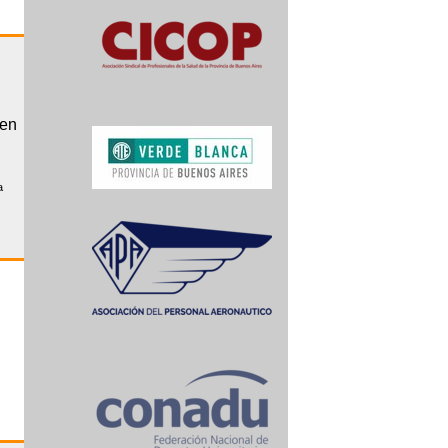
gen
a