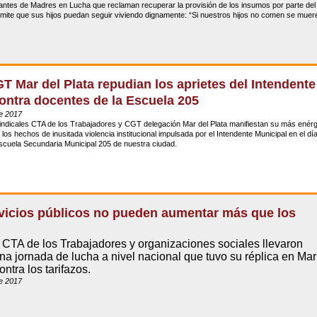
antes de Madres en Lucha que reclaman recuperar la provisión de los insumos por parte del
mite que sus hijos puedan seguir viviendo dignamente: “Si nuestros hijos no comen se muer
T Mar del Plata repudian los aprietes del Intendente
ontra docentes de la Escuela 205
de 2017
indicales CTA de los Trabajadores y CGT delegación Mar del Plata manifiestan su más enérg
 los hechos de inusitada violencia institucional impulsada por el Intendente Municipal en el dí
Escuela Secundaria Municipal 205 de nuestra ciudad.
vicios públicos no pueden aumentar más que los
”
 CTA de los Trabajadores y organizaciones sociales llevaron
na jornada de lucha a nivel nacional que tuvo su réplica en Mar
ontra los tarifazos.
de 2017