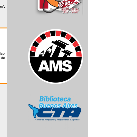
en”.
ico
a de