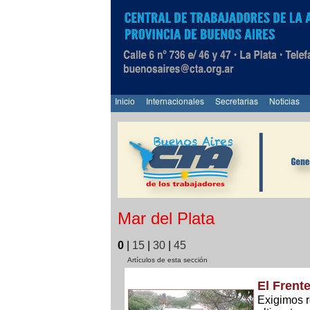
Inicio
Internacionales
Secretarias
Noticias
Mar del Plata
0
|
15
|
30
|
45
Artículos de esta sección
El Frent
Exigimos r