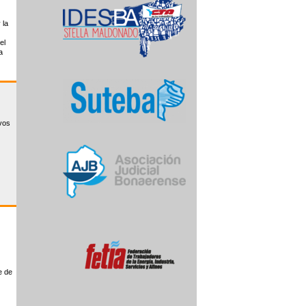
 la
el
a
ivos
e de