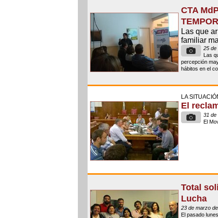
CTA Md
TEMPOR
Las que ar
familiar m
25 de 
Las q
percepción mayo
hábitos en el c
LA SITUACIÓ
El recla
31 de
El Mov
Total so
Lucha
23 de marzo de
El pasado lunes