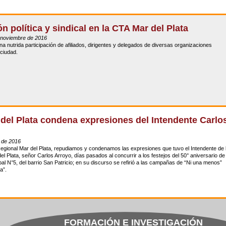
n política y sindical en la CTA Mar del Plata
 noviembre de 2016
a nutrida participación de afiliados, dirigentes y delegados de diversas organizaciones
 ciudad.
del Plata condena expresiones del Intendente Carlo
 de 2016
gional Mar del Plata, repudiamos y condenamos las expresiones que tuvo el Intendente de 
el Plata, señor Carlos Arroyo, días pasados al concurrir a los festejos del 50° aniversario de 
al N°5, del barrio San Patricio; en su discurso se refirió a las campañas de “Ni una menos”
a”.
FORMACIÓN E INVESTIGACIÓN