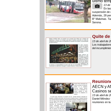
ultimo tem
13 de 
En las
suspensión de c
Además, 28 per
B° Malvinas. Ta
Serena.
Quite de
13 de abril de 
Los trabajadore
del incumplimie
Reunione
AECN y AMS
Casinos se
13 de abril de 
Daniel Méndez 
reuniones en la