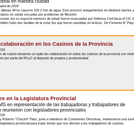
poral en nuestra ciudad
abril de 2018
 últimas 48 hs cayeron 102.2 mm de agua. Esto provocó anegamientos en distintos barrios y
lases en varias escuelas por problemas de filtración.
sonas (en su mayoría menores de edad) fueron evacuadas por Defensa Civil hacia el CIC d
mbién hubo dos familias de la zona Sur que fueron asistidas en la Asoc. De Fomento B° Play
 colaboración en los Casinos de la Provincia
2018
s de casino iniciamos un quite de colaboración en todos los casinos de la provincia con mot
nto por parte del IPLyC al deposito de propina y productividad
s en la Legislatura Provincial
 en representación de las trabajadoras y trabajadores de
 reunieron con legisladores provinciales
2018
y Roberto "Chucho" Paez, junto a mienbros de Comisiones Directivas, mantuvieron una seri
 legislatura provincial para tratar temas que nos afectan a los trabajadores de casinos.