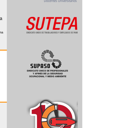
ta
una