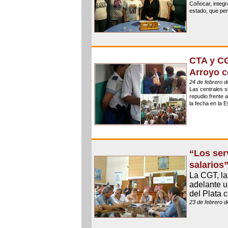
Coñocar, integr
estado, que per
CTA y CG
Arroyo c
24 de febrero 
Las centrales s
repudio frente a
la fecha en la 
“Los ser
salarios
La CGT, la
adelante u
del Plata c
23 de febrero 