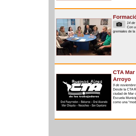
Formació
14 de
Con un
gremiales de la
CTA Mar 
Arroyo
9 de noviembre
Desde la CTA Re
ciudad de Mar d
Escuela Municip
como una “mod