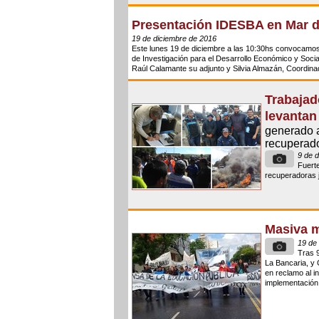
Presentación IDESBA en Mar d
19 de diciembre de 2016
Este lunes 19 de diciembre a las 10:30hs convocamos a
de Investigación para el Desarrollo Económico y Socia
Raúl Calamante su adjunto y Silvia Almazán, Coordinado
Trabajad
levantan
generado a
recuperado
9 de 
Fuerte
recuperadoras j
Masiva m
19 de
Tras 
La Bancaria, y 
en reclamo al i
implementación d