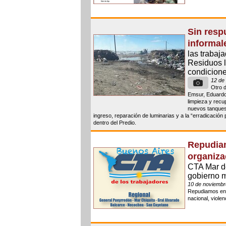
Sin resp
informale
las trabaj
Residuos l
condicione
12 de
Otro d
Emsur, Eduardo
limpieza y recu
nuevos tanques 
ingreso, reparación de luminarias y a la “erradicación 
dentro del Predio.
Repudiam
organiza
CTA Mar de
gobierno m
10 de noviembr
Repudiamos enér
nacional, viol