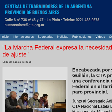
Inicio
Internacionales
Secretarias
Noticias
Publicaciones
Videos
Ce
"La Marcha Federal expresa la necesidad d
de ajuste"
El 30 de agosto de 2016
Encabezada por s
Guillén, la CTA p
una conferencia 
Federal en el ter
paro provincial.
Junto al Secretario Ad
CTA Nacional Estela D
Masciangelo, Manuel 