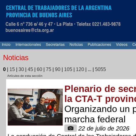
Inicio
Internacionales
Secretarias
Noticias
Publicaciones
Videos
Ce
Noticias
0
|
15
|
30
|
45
|
60
|
75
|
90
|
105
|
120
|
...
|
5055
Artículos de esta sección
Plenario de sec
la CTA-T provin
Organizando un p
marcha federal
22 de julio de 2026