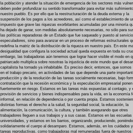
la población y atender la situación de emergencia de los sectores más vulner
deben poder profundizar su sentido transformador para evitar más sufrimient
nuestro pueblo. Es por ello que la reestructuración de la deuda externa y la
suspensión de los pagos a los acreedores, así como el establecimiento de u
impuesto que grave las riquezas exorbitantes acumuladas por una minoría q
ha dejado de ganar, son medidas absolutamente necesarias, no sólo para su
las políticas reparadoras de un Estado que fue saqueado y puesto al servicio
especuladores, sino para avanzar en un proceso de reformas estructurales q
redefina la matriz de la distribución de la riqueza en nuestro país. En este ma
desigualdad que configura la sociedad actual queda expuesta en toda su cru
embargo, las trabajadoras aún tenemos que lograr hacer visible el modo en q
patriarcado multiplica sobre nosotras la injusticia de este mundo que el desar
capitalista ha tornado ya inhabitable. Es preciso decir, entonces, que somos
en el trabajo precario, en actividades de las que depende una parte important
producción y de la resolución de las tareas socialmente necesarias, bajo fo
contratación que la recesión económica y la especulación empresarial ponen
fuertemente en riesgo. Estamos en las tareas más expuestas al contagio, y 
provisión de servicios y bienes indispensables para la vida, en la economía 
informal, en relación de dependencia o por cuenta propia. Estamos sostenie
distintas formas el derecho a la salud, la seguridad social, la educación, la
alimentación, la comunicación, la cultura, y también asegurando que otres
trabajadores lleguen a sus trabajos y a sus casas. Estamos en las escuelas 
universidades, y estamos en los barrios, organizando, produciendo, poniéndo
solidariamente el cuerpo al desamparo. Estamos, además, en los cuidados y
tareas reproductivas, como trabajadoras mal remuneradas fuera de nuestros