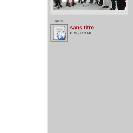
Juntar
sans titre
HTML, 16.6 KB