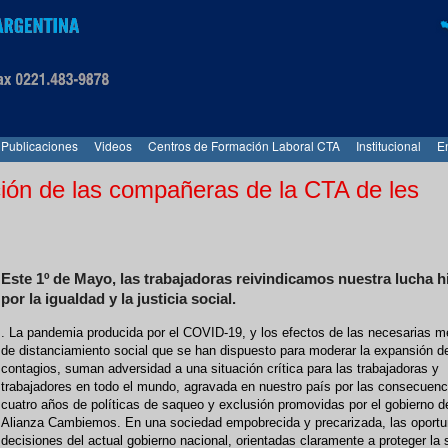
Publicaciones
Videos
Centros de Formación Laboral CTA
Institucional
E
ión de las compañeras de la CTA de les
Este 1º de Mayo, las trabajadoras reivindicamos nuestra lucha h
por la igualdad y la justicia social.
. La pandemia producida por el COVID-19, y los efectos de las necesarias m
de distanciamiento social que se han dispuesto para moderar la expansión d
contagios, suman adversidad a una situación crítica para las trabajadoras y
trabajadores en todo el mundo, agravada en nuestro país por las consecuenc
cuatro años de políticas de saqueo y exclusión promovidas por el gobierno d
Alianza Cambiemos. En una sociedad empobrecida y precarizada, las oport
decisiones del actual gobierno nacional, orientadas claramente a proteger la 