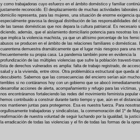
y como trabajadoras cuyo esfuerzo en el ámbito doméstico y familiar continú
justamente reconocido. El desplazamiento de muchas actividades laborales a
domicilio representa, para las mujeres, una situación de enorme exigencia qu
especialmente gravosa la desigual distribución de las responsabilidades del 
de las tareas domésticas que nos depara la cultura patriarcal. Es necesario s
diciendo, además, que el aislamiento domiciliario potencia para nosotras los 
que implica la violencia machista, ya que un altísimo porcentaje de los femic
abusos se producen en el ámbito de las relaciones familiares o domésticas. 
cuarentena demuestra dramáticamente que el lugar más riesgoso para una m
frecuentemente su propia casa. La pandemia también pone en evidencia la
profundización de las múltiples violencias que sufre la población travesti-tran
lista de derechos vulnerados es amplia: falta de trabajo registrado, de acceso
salud y a la vivienda, entre otros. Otra problemática estructural que queda al
descubierto. Sabemos que las consecuencias del encierro serían aún much
terribles si no contáramos hoy con un gobierno que se abocó inmediatament
desarrollar acciones de alerta, acompañamiento y refugio para las víctimas, 
nos encontráramos fortaleciendo las redes del movimiento feminista popular
hemos contribuido a construir durante tanto tiempo y que, aún en el distanci
nos mantienen juntas para protegernos. Esa es nuestra fuerza. Para nosotra
orgullosamente trabajadoras y sindicalistas, la conmemoración del 1º de Ma
reafirmación de nuestra voluntad de seguir luchando por la igualdad, la justici
la erradicación de todas las violencias y el fin de todas las formas de la opre