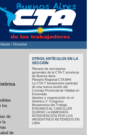
nlaces / Vinculos
OTROS ARTÍCULOS EN LA
SECCIÓN
Plenario de secretarios
generales de la CTA-T provincia
de Buenos Aires
Plenario Regional CTA MHI
La CTA-T bonaerense participó
istórica
de una nueva sesión del
Consejo Provincial de Hábitat en
Ensenada
Aportes y organización en el
edidas
histórico 1° Congreso
Bonaerense del Trabajo.
e los
EXIGIMOS AL CANCILLER
QUIRNO LA INMEDIATA
INTERVENCIÓN POR LOS
ias de
ARGENTINOS RETENIDOS EN
e la
LIBIA
unas
salud de