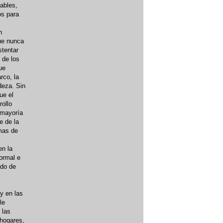
ables,
os para
n
ue nunca
stentar
 de los
ue
rco, la
deza. Sin
ue el
rollo
 mayoría
e de la
rmas de
en la
formal e
ndo de
y en las
le
 las
 hogares,