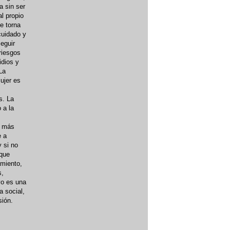
a sin ser
l propio
e torna
cuidado y
eguir
riesgos
idios y
La
ujer es
s. La
 a la
o más
e a
y si no
 que
amiento,
s,
yo es una
a social,
sión.