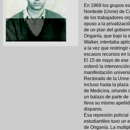
En 1969 los grupos est
Nordeste (Unne) de Co
de los trabajadores o
opuso a la privatizaci
de un plan del gobiern
Onganía, que bajo la i
Walker, intentaba aplic
a la vez que restringi
escasos recursos en l
El 15 de mayo de ese 
ordenó la intervención
manifestación universit
Rectorado de la Unne y
incluso hasta la plaza
de Medicina, oriundo d
un balazo de parte de 
lleva su mismo apelli
disparos.
Esa represión policial
estudiantiles tuvo un 
de Onganía. La multipl