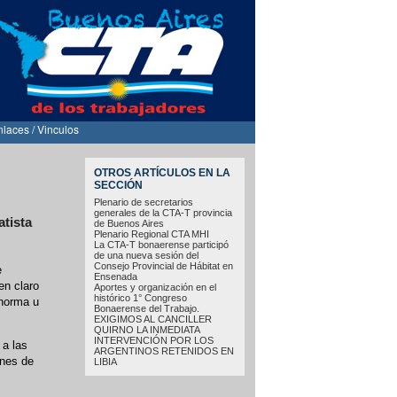
nlaces / Vinculos
OTROS ARTÍCULOS EN LA
SECCIÓN
Plenario de secretarios
generales de la CTA-T provincia
atista
de Buenos Aires
Plenario Regional CTA MHI
La CTA-T bonaerense participó
de una nueva sesión del
Consejo Provincial de Hábitat en
e
Ensenada
en claro
Aportes y organización en el
histórico 1° Congreso
 norma u
Bonaerense del Trabajo.
EXIGIMOS AL CANCILLER
QUIRNO LA INMEDIATA
INTERVENCIÓN POR LOS
 a las
ARGENTINOS RETENIDOS EN
ones de
LIBIA