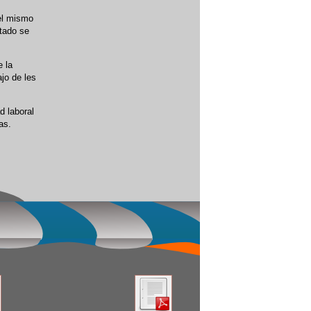
 el mismo
stado se
e la
jo de les
d laboral
as.