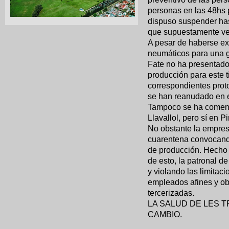
personas en las 48hs p
dispuso suspender has
que supuestamente ve
A pesar de haberse ex
neumáticos para una g
Fate no ha presentado
producción para este 
correspondientes proto
se han reanudado en e
Tampoco se ha comenz
Llavallol, pero sí en Pi
No obstante la empres
cuarentena convocando
de producción. Hecho q
de esto, la patronal 
y violando las limitac
empleados afines y ob
tercerizadas.
LA SALUD DE LES 
CAMBIO.