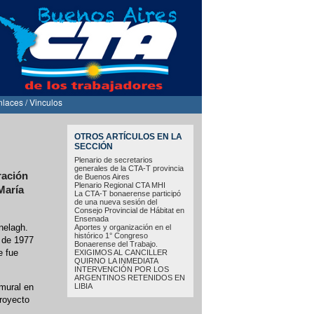
nlaces / Vinculos
OTROS ARTÍCULOS EN LA
SECCIÓN
Plenario de secretarios
generales de la CTA-T provincia
ración
de Buenos Aires
Plenario Regional CTA MHI
María
La CTA-T bonaerense participó
de una nueva sesión del
Consejo Provincial de Hábitat en
Ensenada
nelagh.
Aportes y organización en el
histórico 1° Congreso
e de 1977
Bonaerense del Trabajo.
e fue
EXIGIMOS AL CANCILLER
QUIRNO LA INMEDIATA
INTERVENCIÓN POR LOS
ARGENTINOS RETENIDOS EN
LIBIA
 mural en
royecto