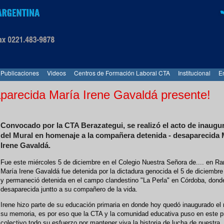
Publicaciones
Videos
Centros de Formación Laboral CTA
Institucional
E
arecida María Irene Gavaldá presente!
Convocado por la CTA Berazategui, se realizó el acto de inaugu
del Mural en homenaje a la compañera detenida - desaparecida 
Irene Gavaldá.
Fue este miércoles 5 de diciembre en el Colegio Nuestra Señora de.... en Ra
María Irene Gavaldá fue detenida por la dictadura genocida el 5 de diciembr
y permaneció detenida en el campo clandestino "La Perla" en Córdoba, dond
desaparecida juntto a su compañero de la vida.
Irene hizo parte de su educación primaria en donde hoy quedó inaugurado el
su memoria, es por eso que la CTA y la comunidad educativa puso en este p
colectivo todo su esfuerzo por mantener viva la historia de lucha de nuestra