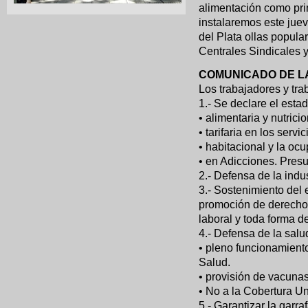
alimentación como pri
instalaremos este juev
del Plata ollas popular
Centrales Sindicales 
COMUNICADO DE L
Los trabajadores y tr
1.- Se declare el est
• alimentaria y nutricio
• tarifaria en los servi
• habitacional y la oc
• en Adicciones. Presu
2.- Defensa de la indu
3.- Sostenimiento del 
promoción de derechos
laboral y toda forma de
4.- Defensa de la salu
• pleno funcionamiento
Salud.
• provisión de vacuna
• No a la Cobertura Un
5.- Garantizar la garra