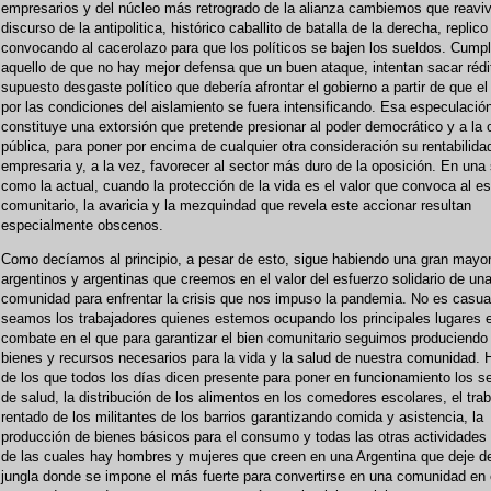
empresarios y del núcleo más retrogrado de la alianza cambiemos que reavi
discurso de la antipolitica, histórico caballito de batalla de la derecha, replico
convocando al cacerolazo para que los políticos se bajen los sueldos. Cump
aquello de que no hay mejor defensa que un buen ataque, intentan sacar rédi
supuesto desgaste político que debería afrontar el gobierno a partir de que el
por las condiciones del aislamiento se fuera intensificando. Esa especulació
constituye una extorsión que pretende presionar al poder democrático y a la 
pública, para poner por encima de cualquier otra consideración su rentabilida
empresaria y, a la vez, favorecer al sector más duro de la oposición. En una 
como la actual, cuando la protección de la vida es el valor que convoca al e
comunitario, la avaricia y la mezquindad que revela este accionar resultan
especialmente obscenos.
Como decíamos al principio, a pesar de esto, sigue habiendo una gran mayor
argentinos y argentinas que creemos en el valor del esfuerzo solidario de un
comunidad para enfrentar la crisis que nos impuso la pandemia. No es casua
seamos los trabajadores quienes estemos ocupando los principales lugares 
combate en el que para garantizar el bien comunitario seguimos produciendo
bienes y recursos necesarios para la vida y la salud de nuestra comunidad.
de los que todos los días dicen presente para poner en funcionamiento los se
de salud, la distribución de los alimentos en los comedores escolares, el tra
rentado de los militantes de los barrios garantizando comida y asistencia, la
producción de bienes básicos para el consumo y todas las otras actividades
de las cuales hay hombres y mujeres que creen en una Argentina que deje de
jungla donde se impone el más fuerte para convertirse en una comunidad en 