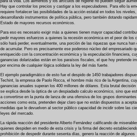
para la vida. Los alimentos y los artículos de higiene no pueden seguir aume
Hay que controlar los precios y castigar a los especuladores. Para ello la e
requiere fortalecer las posibilidades de la acción estatal en todos los niveles,
desarrollando instrumentos de política pública, pero también dotando rapidam
Estado de mayores recursos económicos.
Para eso es necesario exigir más a quienes tienen mayor capacidad contribut
pedir mayores esfuerzos a quienes la recesión económica en el peor de los 
sólo hará perder, eventualmente, una porción de las riquezas que nunca han
de acumular. Pero es precisamente ese poderoso núcleo del empresariado q
enriquecido con la concentración económica y la especulación financiera, c
ganancias dolarizadas están en los paraísos fiscales, el que hoy pretende i
por encima de cualquier lógica solidaria la ley del más fuerte.
El ejemplo paradigmático de esto fue el despido de 1450 trabajadores dispue
Techint, la empresa de Paolo Rocca, el hombre más rico de la Argentina, cu
ganancias anuales superan los 400 millones de dólares. Esta brutal decisión
se explica desde la óptica de un despiadado calculo económico, sino que est
a convertirse en la punta de lanza de una ofensiva de los grupos dominantes
acciones como esta, pretenden dejar claro que no están dispuestos a acepta
medidas que le devuelven al sector público capacidad de incidir sobre las ci
leyes del mercado.
La rápida reacción del presidente Alberto Fernández calificando de miserable
quienes despiden en medio de esta crisis y la firma del decreto estableciendo
prohibición de despedir durante sesenta días, genero la reacción de algunos