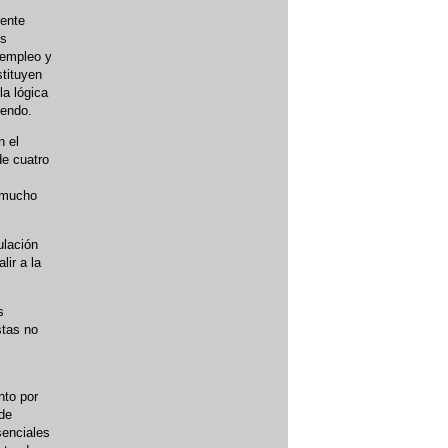
mente
os
 empleo y
stituyen
la lógica
iendo.
n el
de cuatro
e mucho
ulación
lir a la
s
stas no
nto por
 de
senciales