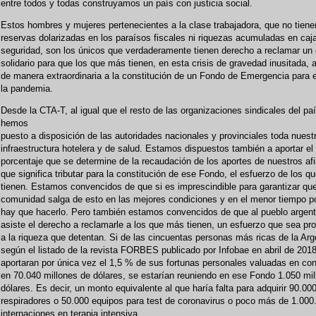
entre todos y todas construyamos un país con justicia social.
Estos hombres y mujeres pertenecientes a la clase trabajadora, que no tiene
reservas dolarizadas en los paraísos fiscales ni riquezas acumuladas en caj
seguridad, son los únicos que verdaderamente tienen derecho a reclamar un
solidario para que los que más tienen, en esta crisis de gravedad inusitada, 
de manera extraordinaria a la constitución de un Fondo de Emergencia para e
la pandemia.
Desde la CTA-T, al igual que el resto de las organizaciones sindicales del paí
hemos
puesto a disposición de las autoridades nacionales y provinciales toda nuest
infraestructura hotelera y de salud. Estamos dispuestos también a aportar el
porcentaje que se determine de la recaudación de los aportes de nuestros afi
que significa tributar para la constitución de ese Fondo, el esfuerzo de los 
tienen. Estamos convencidos de que si es imprescindible para garantizar qu
comunidad salga de esto en las mejores condiciones y en el menor tiempo po
hay que hacerlo. Pero también estamos convencidos de que al pueblo argent
asiste el derecho a reclamarle a los que más tienen, un esfuerzo que sea pro
a la riqueza que detentan. Si de las cincuentas personas más ricas de la Arg
según el listado de la revista FORBES publicado por Infobae en abril de 2018
aportaran por única vez el 1,5 % de sus fortunas personales valuadas en con
en 70.040 millones de dólares, se estarían reuniendo en ese Fondo 1.050 mi
dólares. Es decir, un monto equivalente al que haría falta para adquirir 90.00
respiradores o 50.000 equipos para test de coronavirus o poco más de 1.000
internaciones en terapia intensiva.