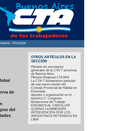
nlaces / Vinculos
OTROS ARTÍCULOS EN LA
SECCIÓN
Plenario de secretarios
generales de la CTA-T provincia
de Buenos Aires
Plenario Regional CTA MHI
lobal
La CTA-T bonaerense participó
de una nueva sesión del
Consejo Provincial de Hábitat en
Ensenada
erva de
Aportes y organización en el
histórico 1° Congreso
Bonaerense del Trabajo.
on
EXIGIMOS AL CANCILLER
QUIRNO LA INMEDIATA
apso del
INTERVENCIÓN POR LOS
ltades
ARGENTINOS RETENIDOS EN
LIBIA