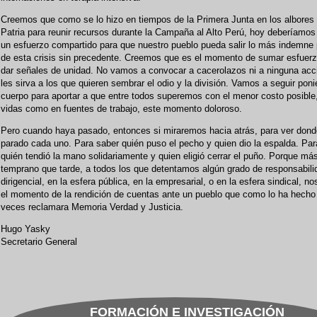
Creemos que como se lo hizo en tiempos de la Primera Junta en los albores 
Patria para reunir recursos durante la Campaña al Alto Perú, hoy deberíamos
un esfuerzo compartido para que nuestro pueblo pueda salir lo más indemne 
de esta crisis sin precedente. Creemos que es el momento de sumar esfuer
dar señales de unidad. No vamos a convocar a cacerolazos ni a ninguna acc
les sirva a los que quieren sembrar el odio y la división. Vamos a seguir poni
cuerpo para aportar a que entre todos superemos con el menor costo posible,
vidas como en fuentes de trabajo, este momento doloroso.
Pero cuando haya pasado, entonces si miraremos hacia atrás, para ver don
parado cada uno. Para saber quién puso el pecho y quien dio la espalda. Par
quién tendió la mano solidariamente y quien eligió cerrar el puño. Porque má
temprano que tarde, a todos los que detentamos algún grado de responsabili
dirigencial, en la esfera pública, en la empresarial, o en la esfera sindical, no
el momento de la rendición de cuentas ante un pueblo que como lo ha hecho
veces reclamara Memoria Verdad y Justicia.
Hugo Yasky
Secretario General
FORMACIÓN E INVESTIGACIÓN