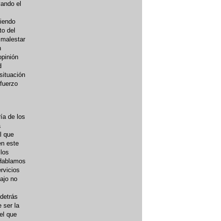
vando el
liendo
to del
 malestar
n
opinión
d
situación
sfuerzo
ía de los
a
l que
en este
 los
 Hablamos
rvicios
bajo no
 detrás
 ser la
el que