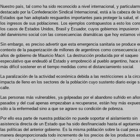
Nuestro país, tal como ha sido reconocido a nivel internacional, y particular
destacado por la Confederación Sindical Internacional, está a la cabeza de l
Estados que han adoptado resguardos importantes para proteger la salud, el
los ingresos de sus poblaciones. Los ejemplos contrapuestos a esto los con
los casos de Estados Unidos, Brasil y Ecuador, cuyos gobiernos impusieron 
del darwinismo social con las consecuencias dramáticas que hoy estamos v
Sin embargo, es preciso advertir que esta emergencia sanitaria se produce e
contexto de la pauperización de millones de argentinos como consecuencia 
años de gobierno de Mauricio Macri. La destrucción producida por el saqueo
especulativo que endeudó al Estado y empobreció al pueblo argentino, hac
más difícil sostener en el tiempo medidas como el distanciamiento social.
La paralización de la actividad económica debida a las restricciones a la circ
impacta de lleno en los sectores de la población cuyo sustento diario exige sa
calle.
Las personas más vulnerables, ya golpeadas por el abandono sufrido en año
pasados y del cual apenas empezaban a recuperarse, están hoy más expue
sólo a la enfermedad sino a que se agrave su condición de pobreza.
Por ello esa parte de nuestra población no puede soportar el aislamiento sin
asistencia directa de un Estado que ha sido desfinanciado hasta el agotamie
las políticas del anterior gobierno. Es la misma población sobre la cual pesa
manera desproporcionada todo incremento de los precios de los productos e