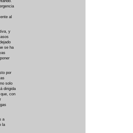
ntando.
mergencia
ente al
iva, y
casos
 dejado
ue se ha
uyas
mponer
sto por
yas
 no solo
á dirigida
 que, con
r
egas
s a
 la