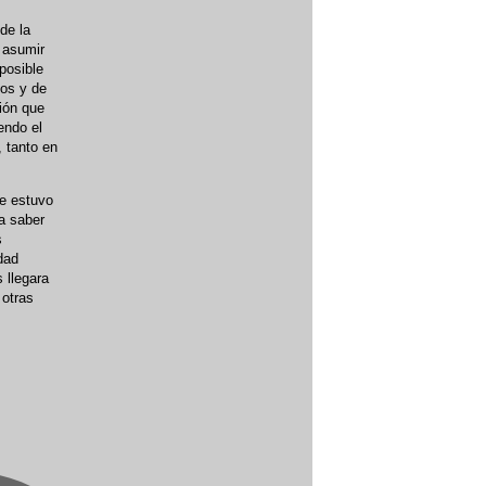
de la
 asumir
posible
zos y de
ión que
endo el
 tanto en
de estuvo
a saber
s
dad
s llegara
 otras