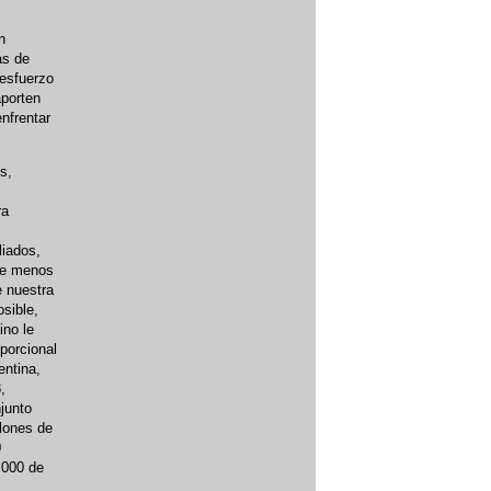
n
as de
 esfuerzo
aporten
nfrentar
s,
ra
liados,
que menos
e nuestra
sible,
ino le
porcional
entina,
,
junto
llones de
0
.000 de