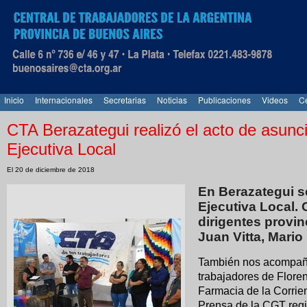
Inicio
Internacionales
Secretarias
Noticias
Publicaciones
Videos
Ce
CTA Berazategui realizó el acto de asunc
Ejecutiva Local
El 20 de diciembre de 2018
En Berazategui s
Ejecutiva Local.
dirigentes provin
Juan Vitta, Mario 
También nos acompañar
trabajadores de Floren
Farmacia de la Corrie
Prensa de la CGT regi