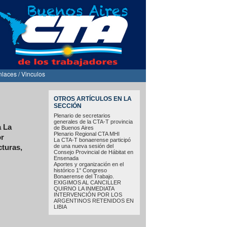
nlaces / Vinculos
OTROS ARTÍCULOS EN LA
SECCIÓN
Plenario de secretarios
generales de la CTA-T provincia
a La
de Buenos Aires
Plenario Regional CTA MHI
or
La CTA-T bonaerense participó
de una nueva sesión del
cturas,
Consejo Provincial de Hábitat en
Ensenada
Aportes y organización en el
histórico 1° Congreso
Bonaerense del Trabajo.
EXIGIMOS AL CANCILLER
QUIRNO LA INMEDIATA
INTERVENCIÓN POR LOS
ARGENTINOS RETENIDOS EN
LIBIA