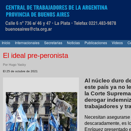
Inicio
Internacionales
Secretarias
Noticias
Publicaciones
Videos
Ce
El ideal pre-peronista
Por Hugo Yasky
El 25 de octubre de 2021
Al núcleo duro d
este país ya no l
la Corte Suprema
derogar indemniz
trabajadores y tr
Necesitan asegurarse 
descaradamente, es lo
Enríquez presentado e