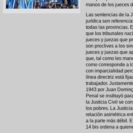
manos de los jueces d
Las sentencias de la J
jurídica son referenci
todas las provincias. 
que los tribunales nac
jueces y juezas que pr
son proclives a los si
jueces y juezas que ap
que, tal como les mand
como corresponde a los
con imparcialidad per
línea directriz está fi
trabajador. Justamente
1943 por Juan Domingo
Penal se instituyó par
la Justicia Civil se co
los pobres. La Justici
relación asimétrica ent
a la parte más débil. 
14 bis ordena a quiene