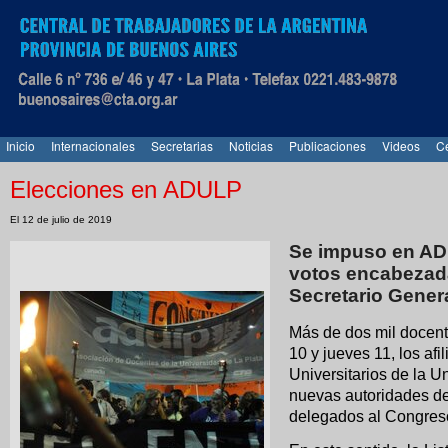
Inicio
Internacionales
Secretarias
Noticias
Publicaciones
Videos
Ce
Elecciones en ADULP
El 12 de julio de 2019
Se impuso en ADU
votos encabezada
Secretario Gener
Más de dos mil docent
10 y jueves 11, los af
Universitarios de la U
nuevas autoridades de
delegados al Congre