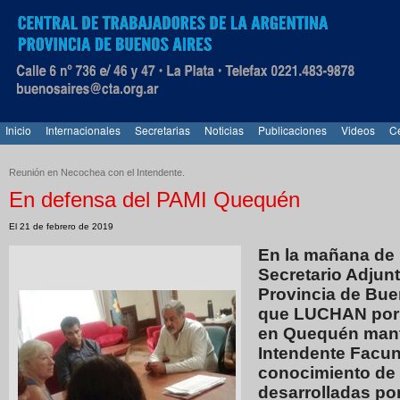
Inicio
Internacionales
Secretarias
Noticias
Publicaciones
Videos
Ce
Reunión en Necochea con el Intendente.
En defensa del PAMI Quequén
El 21 de febrero de 2019
En la mañana de 
Secretario Adjunt
Provincia de Bue
que LUCHAN por 
en Quequén mantu
Intendente Facun
conocimiento de 
desarrolladas por 