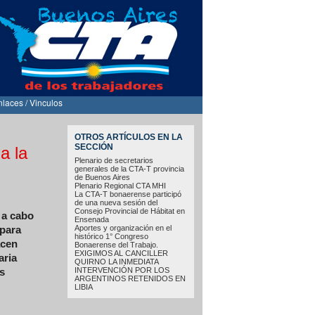
nlaces / Vinculos
OTROS ARTÍCULOS EN LA
SECCIÓN
a la
Plenario de secretarios
generales de la CTA-T provincia
de Buenos Aires
Plenario Regional CTA MHI
La CTA-T bonaerense participó
de una nueva sesión del
Consejo Provincial de Hábitat en
 a cabo
Ensenada
Aportes y organización en el
 para
histórico 1° Congreso
acen
Bonaerense del Trabajo.
EXIGIMOS AL CANCILLER
aria
QUIRNO LA INMEDIATA
INTERVENCIÓN POR LOS
s
ARGENTINOS RETENIDOS EN
LIBIA