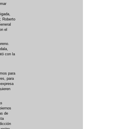
Omar
eigada,
; Roberto
General
on el
oreno.
dala,
tó con la
ramos para
res, para
 expresa
quieren
as
biernos
as de
sta
dicción
uestro