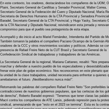
En este contexto, los oradores, destacándose los compañeros de la UOM; 
Plaini, Secretario General de Canillitas y Senador Provincial; Walter Correa,
Secretario General de la Federación del Cuero y Diputado Nacional; María R
Secretaria de Derechos Humanos de la CTA Provincial y Senadora Provincial
Baradel, Secretario General de la CTA Provincial; y Hugo Yasky, Secretario 
de la CTA Nacional y Diputado Nacional; reivindicaron esta jornada y renovar
compromiso para que el pueblo sea protagonista de esta etapa.
Acompañó y dio inicio al acto Mariel Fernández, Intendenta del Partido de M
También tomaron la palabra el compañero Paciano Ocampo de la Germán Ab
oradores de la CCC y otros movimientos sociales y políticos. Además se con
presencia de Rafael Freire Neto de la CUT Brasil y Secretario General de la
Confederación Sindical de trabajadoras y trabajadores de las Américas.
La Secretaria General de la regional, Mariana Cattaneo, resaltó: “Nos prepa
marchar y defender a nuestro pueblo de los especuladores y desestabilizado
frenar este plan de golpe económico. Nos reconocemos en este plenario que
la unidad de la clase trabajadora, unidad necesaria para enfrentar a quienes 
arrebatarnos el futuro. ¡Neoliberalismo nunca más!”.
Retomando las palabras del compañero Rafael Freire Neto "Son preferibles l
contradicciones de nuestros gobiernos populares, que las certezas de los go
de derecha", Roberto Baradel expresó: "Tenemos que tener claras las palabr
Macri contra los compañeros de ATE Lanús, pidiendo represión para la prote
sindical, amenazando de que "esto en el 2023 se termina". Esta es la contra
principal, unidad popular para que nunca más gobierne el neoliberalismo en n