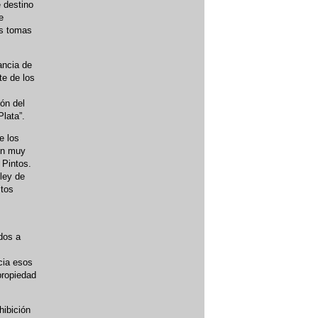
e destino
e
as tomas
ancia de
te de los
ón del
Plata”.
e los
ón muy
 Pintos.
ley de
stos
dos a
acia esos
propiedad
hibición