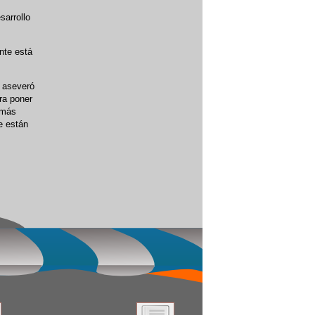
sarrollo
ante está
, aseveró
ra poner
 más
e están