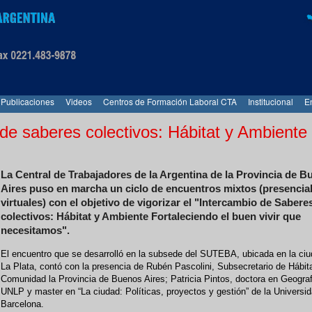
Publicaciones
Videos
Centros de Formación Laboral CTA
Institucional
E
de saberes colectivos: Hábitat y Ambiente
La Central de Trabajadores de la Argentina de la Provincia de 
Aires puso en marcha un ciclo de encuentros mixtos (presencia
virtuales) con el objetivo de vigorizar el "Intercambio de Sabere
colectivos: Hábitat y Ambiente Fortaleciendo el buen vivir que
necesitamos".
El encuentro que se desarrolló en la subsede del SUTEBA, ubicada en la ci
La Plata, contó con la presencia de Rubén Pascolini, Subsecretario de Hábita
Comunidad la Provincia de Buenos Aires; Patricia Pintos, doctora en Geograf
UNLP y master en “La ciudad: Políticas, proyectos y gestión” de la Universi
Barcelona.