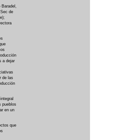
 Baradel,
 Sec de
e);
rectora
es
 que
mos
roducción
 a dejar
ciativas
r de las
oducción
integral
s pueblos
ar en un
ectos que
os