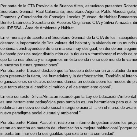
Por parte de la CTA Provincia de Buenos Aires, estuvieron presentes Roberto
Secretario General, Raúl Calamante, Secretario Adjunto; Pablo Masciángelo,
Finanzas y Coordinador de Consejos Locales (Subsec. de Habitat Bonaerens
Benito Espíndola Secretario de Pueblos Originarios CTA y Silvia Almazán, di
del IDESBA - Área de Ambiente y Hábitat.
En el mensaje de apertura el Secretario General de la CTA de los Trabajador
destaco la importancia de “los valores del habitat y la vivienda en un mundo
continúa construyéndose de una manera muy desigual, en donde aún segui
luchando por una mejor distribución de la riqueza y transformar el modo de p
que tanto nos afecta y si seguimos en ésta senda no sé qué mundo le vamos
a nuestras futuras generaciones”.
Por otra parte, Baradel destacó que la “escuela debe ser un articulador de ini
para preservar la tierra, los humedales y la desforestación. También al interio
organizaciones sindicales debemos darnos un debate sobre los modos de pr
que tanto afecta al cambio climático y al calentamiento global”.
En ese contexto, Silvia Almazán recordó que la Ley de Educación Ambiental 
es una herramienta pedagógica pero también es una herramienta para que lo
redefinan un nuevo contrato social intergeneracional ... en el marco de avanz
nuevo paradigma social cultural y ambiental ”.
Por otra parte, Rubén Pascolini, realizo un informe de gestión sobre los proy
están en marcha en materia de urbanización y mejora habitacional “porque n
importa terminar con la desigualdad que existe en la comunidad”.