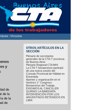
nlaces / Vinculos
OTROS ARTÍCULOS EN LA
SECCIÓN
Plenario de secretarios
generales de la CTA-T provincia
Buenos
de Buenos Aires
Plenario Regional CTA MHI
les y
La CTA-T bonaerense participó
de una nueva sesión del
s
Consejo Provincial de Hábitat en
Ensenada
Aportes y organización en el
histórico 1° Congreso
Bonaerense del Trabajo.
EXIGIMOS AL CANCILLER
udad de
QUIRNO LA INMEDIATA
t de la
INTERVENCIÓN POR LOS
ARGENTINOS RETENIDOS EN
ía de la
LIBIA
dad de