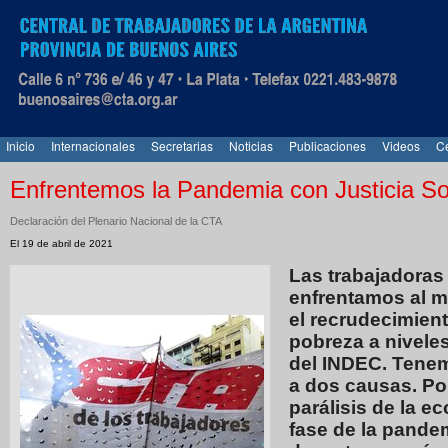
Inicio
Internacionales
Secretarias
Noticias
Publicaciones
Videos
Ce
Enfrentemos la Pandemia con Justicia So
Declaración del Plenario Nacional de la CTA
El 19 de abril de 2021
Las trabajadoras 
enfrentamos al m
el recrudecimien
pobreza a nivele
del INDEC. Tenem
a dos causas. Po
parálisis de la e
fase de la pandem