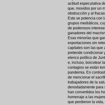
actitud especulativa 
que, movidos por un me
obstrucción y al fraca
Esto se potencia con l
grupos mediáticos, cu
de poderosos interese
ganadores del macris
Esas minorías que gana
exportaciones sin rete
capitales son las que 
pretende condicionar 
elenco político de Jun
e, incluso, boicotear l
contagios se están to
pandemia. En contraste
de mencionar el sacrif
trabajadores de la sal
denodadamente para s
han convertidos los ho
homenaje a las mujere
que perdieron la vida,