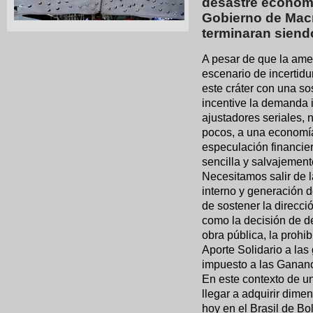
desastre económi
Gobierno de Macr
terminaran siend
A pesar de que la ame
escenario de incertid
este cráter con una so
incentive la demanda i
ajustadores seriales, 
pocos, a una economía
especulación financier
sencilla y salvajement
Necesitamos salir de 
interno y generación d
de sostener la direcci
como la decisión de de
obra pública, la prohi
Aporte Solidario a las
impuesto a las Gananc
En este contexto de 
llegar a adquirir dime
hoy en el Brasil de Bo