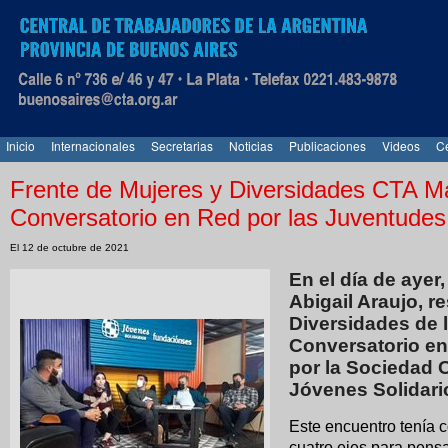
Inicio
Internacionales
Secretarias
Noticias
Publicaciones
Videos
Ce
Frente de Mujeres y Diversidades CTA Ma
Conversatorio en Red por las Juventudes
El 12 de octubre de 2021
En el día de ayer
Abigail Araujo, r
Diversidades de l
Conversatorio en
por la Sociedad 
Jóvenes Solidari
Este encuentro tenía c
cuatro ejes para pensa