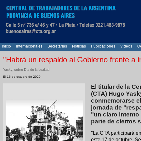
Inicio
Internacionales
Secretarias
Noticias
Publicaciones
Videos
Ce
"Habrá un respaldo al Gobierno frente a i
Yasky, sobre Día de la Lealtad
El 16 de octubre de 2020
El titular de la 
(CTA) Hugo Yasky
conmemorarse el 
jornada de "respa
"un claro intento
parte de ciertos 
"La CTA participará en
este 17 de octubre. S