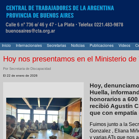
Inicio
Internacionales
Secretarias
Noticias
Publicaciones
Videos
Ce
Hoy nos presentamos en el Ministerio de 
Por Secretaria de Discapacidad
El 22 de enero de 2026
Hoy, denunciamos
Huella, informan
honorarios a 600
recibió Agustín C
que con empatía
Fuimos junto a la Sec
Gonzalez , Eliana Miñ
y varias ATs que nos 