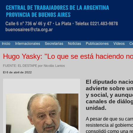
Inicio
Internacionales
Secretarias
Noticias
Publicaciones
Videos
Ce
Hugo Yasky: "Lo que se está haciendo no 
FUENTE: EL DESTAPE por Nicolás Lantos
El 6 de abril de 2022
El diputado nacio
advierte sobre un
y social, y aunq
canales de diálo
unidad.
A pesar de que su carre
resistencia al gobier
consolidó como una ref