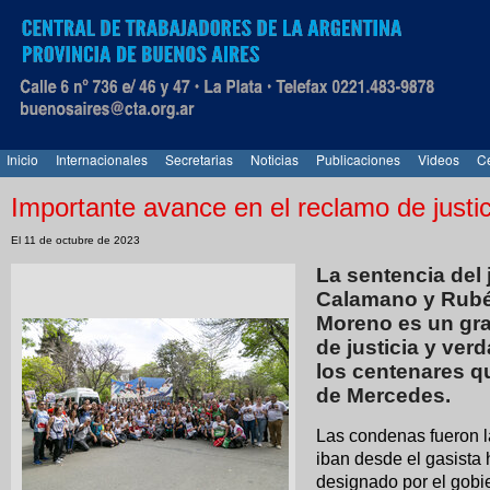
Inicio
Internacionales
Secretarias
Noticias
Publicaciones
Videos
Ce
Importante avance en el reclamo de justi
El 11 de octubre de 2023
La sentencia del 
Calamano y Rubén
Moreno es un gra
de justicia y ver
los centenares qu
de Mercedes.
Las condenas fueron l
iban desde el gasista 
designado por el gobi