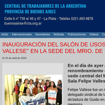
Inicio
Internacionales
Secretarias
Noticias
Publicaciones
Videos
Ce
INAUGURACIÓN DEL SALÓN DE USOS 
VALLESE" EN LA SEDE DEL MRIO. DE
El 15 de abril de 2025
En el día de aye
renombramiento d
sede central del 
Sala Felipe Valle
Felipe Vallese fue un m
delegado sindical de 
dictadura de Guido en
memoria.