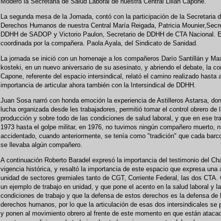
Moderó la Secretaria de Salud Laboral de nuestra Central Lilian Capone.
La segunda mesa de la Jornada, contó con la participación de la Secretaria 
Derechos Humanos de nuestra Central María Reigada, Patricia Mounier,Secre
DDHH de SADOP y Victorio Paulon, Secretario de DDHH de CTA Nacional. 
coordinada por la compañera. Paola Ayala, del Sindicato de Sanidad.
La jornada se inició con un homenaje a los compañeros Darío Santillán y Ma
kosteki, en un nuevo aniversario de su asesinato, y abriendo el debate, la 
Capone, referente del espacio intersindical, relató el camino realizado hasta a
importancia de articular ahora también con la Intersindical de DDHH.
Juan Sosa narró con honda emoción la experiencia de Astilleros Astarsa, do
lucha organizada desde les trabajadores, permitió tomar el control obrero de 
producción y sobre todo de las condiciones de salud laboral, y que en ese tr
1973 hasta el golpe militar, en 1976, no tuvimos ningún compañero muerto, n
accidentado, cuando anteriormente, se tenía como "tradición" que cada barc
se llevaba algún compañero.
A continuación Roberto Baradel expresó la importancia del testimonio del Ch
vigencia histórica, y resaltó la importancia de este espacio que expresa una
unidad de sectores gremiales tanto de CGT, Corriente Federal, las dos CTA.
un ejemplo de trabajo en unidad, y que pone el acento en la salud laboral y l
condiciones de trabajo y que la defensa de estos derechos es la defensa de 
derechos humanos, por lo que la articulación de esas dos intersindicales se 
y ponen al movimiento obrero al frente de este momento en que están ataca