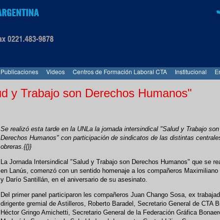
Publicaciones
Videos
Centros de Formación Laboral CTA
Institucional
E
alud y Trabajo son Derechos Humanos"
Se realizó esta tarde en la UNLa la jornada intersindical "Salud y Trabajo son
Derechos Humanos" con participación de sindicatos de las distintas centrale
obreras.{{}}
La Jornada Intersindical "Salud y Trabajo son Derechos Humanos" que se re
en Lanús, comenzó con un sentido homenaje a los compañeros Maximiliano 
y Darío Santillán, en el aniversario de su asesinato.
Del primer panel participaron les compañeros Juan Chango Sosa, ex trabajad
dirigente gremial de Astilleros, Roberto Baradel, Secretario General de CTA B
Héctor Gringo Amichetti, Secretario General de la Federación Gráfica Bonae