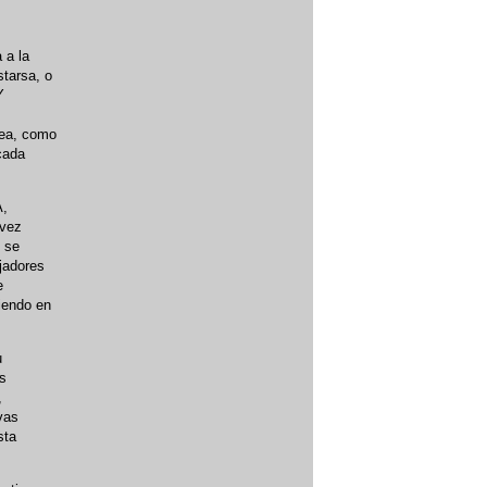
 a la
starsa, o
Y
rea, como
cada
A,
 vez
l se
jadores
e
iendo en
u
as
,
vas
sta