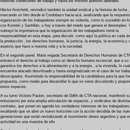
nuestras condiciones de trabajo y hasta los mismos puestos laborales.
Héctor Amichetti, reivindicó también la unidad sindical y la historia de lucha ,
marcando un hito desde el Cordobazo hacia acá, analizando que la respuesta
organización de los trabajadores siempre es violenta, como lo sucedido en A
con Kosteki y Santillán, u hoy a través del miedo que genera el desempleo. 
subrayó la importancia que la organización de les trabajadores tomé la
responsabilidad en esta etapa, para discutir, como aquí la política en cada á
la producción , los derechos humanos, la justicia, la energía, la economía y 
aspecto que hace a nuestra vida y a la sociedad.
En el segundo panel, Maria reigada Secretaria de Derechos Humanos de CT
enmarcó el derecho al trabajo como un derecho humano escencial, que a su
garantice los derechos a la alimentación y a la energía , a la vivienda, lo cua
encuentra atacado desvirtuado y hasta estigmatizado en el caso de los traba
desocupados. Asumiendo la responsabilidad de la candidatura para la que fu
propuesta, como medio para desarrollar lo que se viene discutiendo y propon
estos espacios.
A su turno Victorio Paulon, secretario de Ddhh de CTA nacional, manifestó s
entusiasmo por esta amplia articulación de espacios, y sindicatos de distint
centrales, que ponen en agenda los verdaderos intereses de les trabajadores
resaltando que se abre un nuevo horizonte con la acción decidida de las nue
generaciones que están revitalizando al movimiento obrero argentino y que e
actividad es una muestra de ello