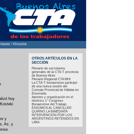
nlaces / Vinculos
OTROS ARTÍCULOS EN LA
SECCIÓN
Plenario de secretarios
generales de la CTA-T provincia
de Buenos Aires
Plenario Regional CTA MHI
La CTA-T bonaerense participó
s
de una nueva sesión del
Consejo Provincial de Hábitat en
Ensenada
Aportes y organización en el
alizó hoy
histórico 1° Congreso
Kosteki
Bonaerense del Trabajo.
EXIGIMOS AL CANCILLER
QUIRNO LA INMEDIATA
INTERVENCIÓN POR LOS
or y
ARGENTINOS RETENIDOS EN
LIBIA
s. As. y
rense.