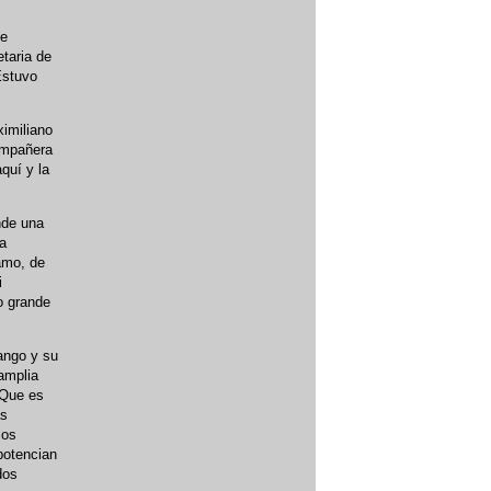
de
taria de
Estuvo
ximiliano
compañera
quí y la
nde una
la
amo, de
i
o grande
ango y su
 amplia
 Que es
as
los
potencian
dos