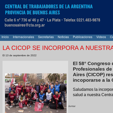
Inicio
Internacionales
Secretarias
Noticias
Publicaciones
Videos
Ce
LA CICOP SE INCORPORA A NUESTR
El 13 de septiembre de 2022
El 58° Congreso d
Profesionales de
Aires (CICOP) res
incoporarse a la 
Saludamos la incorpor
salud a nuestra Centra
Juntar