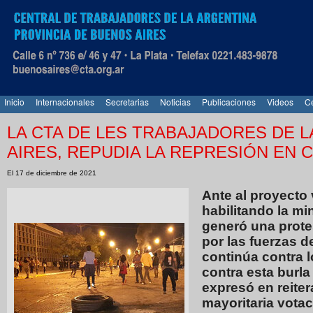
Inicio
Internacionales
Secretarias
Noticias
Publicaciones
Videos
Ce
LA CTA DE LES TRABAJADORES DE L
AIRES, REPUDIA LA REPRESIÓN EN 
El 17 de diciembre de 2021
Ante al proyecto 
habilitando la mi
generó una prote
por las fuerzas d
continúa contra 
contra esta burl
expresó en reite
mayoritaria vota