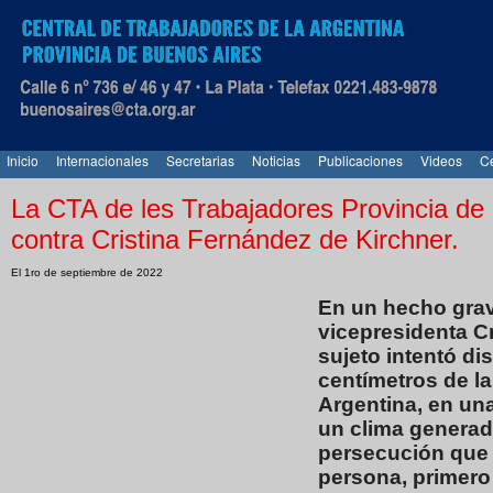
Inicio
Internacionales
Secretarias
Noticias
Publicaciones
Videos
Ce
La CTA de les Trabajadores Provincia de 
contra Cristina Fernández de Kirchner.
El 1ro de septiembre de 2022
En un hecho graví
vicepresidenta C
sujeto intentó di
centímetros de la
Argentina, en un
un clima genera
persecución que 
persona, primero