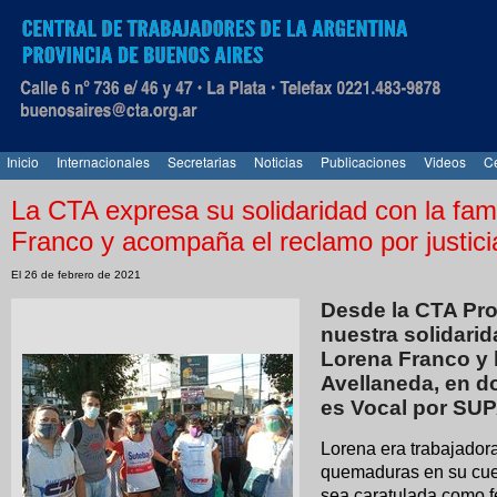
Inicio
Internacionales
Secretarias
Noticias
Publicaciones
Videos
Ce
La CTA expresa su solidaridad con la fam
Franco y acompaña el reclamo por justici
El 26 de febrero de 2021
Desde la CTA Pr
nuestra solidarid
Lorena Franco y 
Avellaneda, en 
es Vocal por SU
Lorena era trabajadora
quemaduras en su cuer
sea caratulada como f