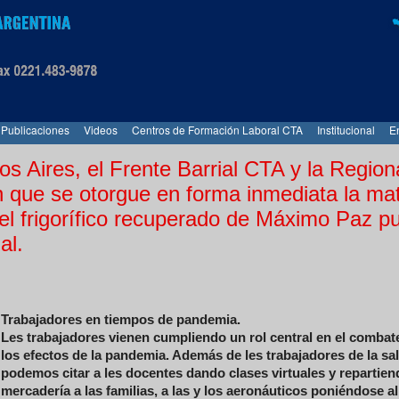
Publicaciones
Videos
Centros de Formación Laboral CTA
Institucional
E
s Aires, el Frente Barrial CTA y la Region
n que se otorgue en forma inmediata la mat
el frigorífico recuperado de Máximo Paz p
al.
Trabajadores en tiempos de pandemia.
Les trabajadores vienen cumpliendo un rol central en el combat
los efectos de la pandemia. Además de les trabajadores de la sa
podemos citar a les docentes dando clases virtuales y repartien
mercadería a las familias, a las y los aeronáuticos poniéndose al