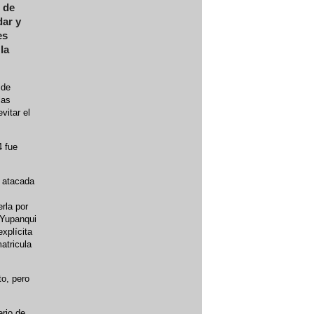
l de
dar y
es
la
 de
las
vitar el
4 fue
e atacada
rla por
 Yupanqui
explícita
atricula
o, pero
erio de