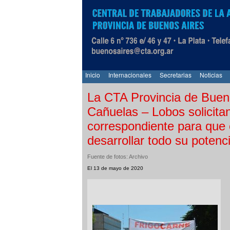
Inicio
Internacionales
Secretarias
Noticias
La CTA Provincia de Bueno
Cañuelas – Lobos solicita
correspondiente para que 
desarrollar todo su potenci
Fuente de fotos: Archivo
El 13 de mayo de 2020