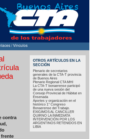
nlaces / Vinculos
al
OTROS ARTÍCULOS EN LA
SECCIÓN
rícula
Plenario de secretarios
ueda
generales de la CTA-T provincia
de Buenos Aires
Plenario Regional CTA MHI
La CTA-T bonaerense participó
de una nueva sesión del
Consejo Provincial de Hábitat en
Ensenada
Aportes y organización en el
histórico 1° Congreso
Bonaerense del Trabajo.
EXIGIMOS AL CANCILLER
QUIRNO LA INMEDIATA
e contra
INTERVENCIÓN POR LOS
ARGENTINOS RETENIDOS EN
lud,
LIBIA
do
 frente