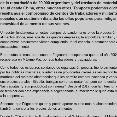
de la repatriación de 20.000 argentines y del traslado de materia
salud desde China, entre muches otres. Tampoco podemos olvi
resaltamos el compromiso de cientos de trabajadores y militant
sociales que sostienen día a día las ollas populares para mitigar 
necesidad de alimento de sus vecines.
Un sector fundamental en estos tiempos de pandemia es el de la producción
alimentos donde, más allá de las grandes empresas, la agricultura familiar y 
cooperativas productoras vienen cumpliendo un rol esencial a destacar para e
desabastecimiento.
Entre estas últimas, se encuentra Frigocarne, cooperativa que en el año 200
recuperada en Máximo Paz por sus trabajadores y trabajadoras.
Como todos los esfuerzos solidarios de organización popular, fue ferozment
por las políticas macristas, y además de provocarles cierres se les revocó la
matrícula del matarife abastecedor que les permite comprar hacienda y vende
sus propios canales. Sin ella, trabajan con otros matarifes, pero como decía
“las vaquitas (y sus productos) son ajenas”. Desde el 2017, con la intención 
de terminar con esta experiencia autogestionada, el macrismo le quitó esta m
a la cooperativa.
Sabemos que Frigocarne quiere y puede aportar mucho más al abastecimient
también a controlar los precios de los alimentos.
Desde la CTA y el Frente Barrial solicitamos al Gobierno Nacional y al Minist