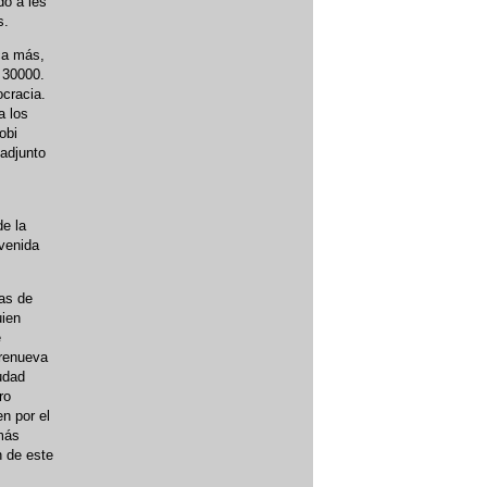
dó a les
s.
nca más,
 30000.
cracia.
a los
obi
adjunto
de la
venida
as de
uien
e
 renueva
udad
ro
n por el
más
n de este