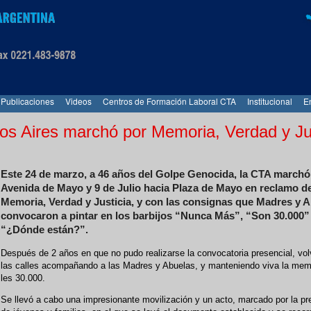
Publicaciones
Videos
Centros de Formación Laboral CTA
Institucional
E
os Aires marchó por Memoria, Verdad y Ju
Este 24 de marzo, a 46 años del Golpe Genocida, la CTA march
Avenida de Mayo y 9 de Julio hacia Plaza de Mayo en reclamo d
Memoria, Verdad y Justicia, y con las consignas que Madres y 
convocaron a pintar en los barbijos “Nunca Más”, “Son 30.000”
“¿Dónde están?”.
Después de 2 años en que no pudo realizarse la convocatoria presencial, vo
las calles acompañando a las Madres y Abuelas, y manteniendo viva la mem
les 30.000.
Se llevó a cabo una impresionante movilización y un acto, marcado por la pr