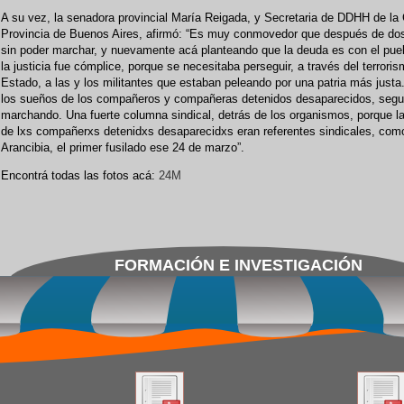
A su vez, la senadora provincial María Reigada, y Secretaria de DDHH de la
Provincia de Buenos Aires, afirmó: “Es muy conmovedor que después de do
sin poder marchar, y nuevamente acá planteando que la deuda es con el pue
la justicia fue cómplice, porque se necesitaba perseguir, a través del terrori
Estado, a las y los militantes que estaban peleando por una patria más just
los sueños de los compañeros y compañeras detenidos desaparecidos, seg
marchando. Una fuerte columna sindical, detrás de los organismos, porque l
de lxs compañerxs detenidxs desaparecidxs eran referentes sindicales, com
Arancibia, el primer fusilado ese 24 de marzo”.
Encontrá todas las fotos acá:
24M
FORMACIÓN E INVESTIGACIÓN