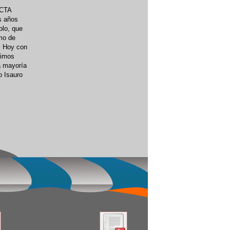
 CTA
s años
blo, que
smo de
a. Hoy con
uimos
a mayoría
o Isauro