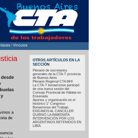
nlaces / Vinculos
sticia
OTROS ARTÍCULOS EN LA
SECCIÓN
Plenario de secretarios
generales de la CTA-T provincia
ó desde
de Buenos Aires
Plenario Regional CTA MHI
e
La CTA-T bonaerense participó
de una nueva sesión del
Abuelas
Consejo Provincial de Hábitat en
 y
Ensenada
Aportes y organización en el
histórico 1° Congreso
Bonaerense del Trabajo.
EXIGIMOS AL CANCILLER
lvimos a
QUIRNO LA INMEDIATA
oria de
INTERVENCIÓN POR LOS
ARGENTINOS RETENIDOS EN
LIBIA
esencia