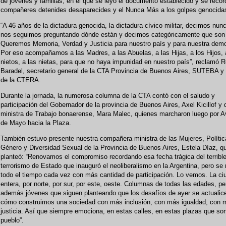
de jóvenes y familias, en el que se leyó el documento establecido y se recor
compañeres detenides desaparecides y el Nunca Más a los golpes genocida
“A 46 años de la dictadura genocida, la dictadura cívico militar, decimos nu
nos seguimos preguntando dónde están y decimos categóricamente que son
Queremos Memoria, Verdad y Justicia para nuestro país y para nuestra demo
Por eso acompañamos a las Madres, a las Abuelas, a las Hijas, a los Hijos, 
nietos, a las nietas, para que no haya impunidad en nuestro país”, reclamó R
Baradel, secretario general de la CTA Provincia de Buenos Aires, SUTEBA y 
de la CTERA.
Durante la jornada, la numerosa columna de la CTA contó con el saludo y
participación del Gobernador de la provincia de Buenos Aires, Axel Kicillof y 
ministra de Trabajo bonaerense, Mara Malec, quienes marcharon luego por A
de Mayo hacia la Plaza.
También estuvo presente nuestra compañera ministra de las Mujeres, Polític
Género y Diversidad Sexual de la Provincia de Buenos Aires, Estela Díaz, q
planteó: “Renovamos el compromiso recordando esa fecha trágica del terribl
terrorismo de Estado que inauguró el neoliberalismo en la Argentina, pero se
todo el tiempo cada vez con más cantidad de participación. Lo vemos. La ci
entera, por norte, por sur, por este, oeste. Columnas de todas las edades, pe
además jóvenes que siguen planteando que los desafíos de ayer se actualice
cómo construimos una sociedad con más inclusión, con más igualdad, con 
justicia. Así que siempre emociona, en estas calles, en estas plazas que so
pueblo”.