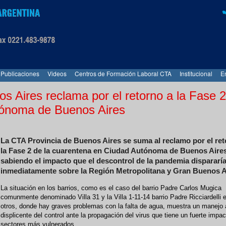
Publicaciones
Videos
Centros de Formación Laboral CTA
Institucional
E
s Aires reclama por el retorno a la Fase 2
tónoma de Buenos Aires
La CTA Provincia de Buenos Aires se suma al reclamo por el ret
la Fase 2 de la cuarentena en Ciudad Autónoma de Buenos Aires
sabiendo el impacto que el descontrol de la pandemia dispararí
inmediatamente sobre la Región Metropolitana y Gran Buenos A
La situación en los barrios, como es el caso del barrio Padre Carlos Mugica
comunmente denominado Villa 31 y la Villa 1-11-14 barrio Padre Ricciardelli e
otros, donde hay graves problemas con la falta de agua, muestra un manejo
displicente del control ante la propagación del virus que tiene un fuerte impac
sectores más vulnerados.