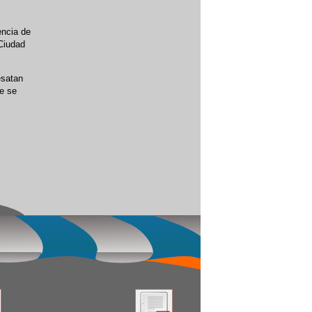
encia de
 Ciudad
esatan
ue se