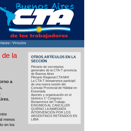
nlaces / Vinculos
 de la
OTROS ARTÍCULOS EN LA
SECCIÓN
Plenario de secretarios
generales de la CTA-T provincia
de Buenos Aires
Plenario Regional CTA MHI
La CTA-T bonaerense participó
orno a
de una nueva sesión del
,
Consejo Provincial de Hábitat en
Ensenada
a
Aportes y organización en el
histórico 1° Congreso
ires.
Bonaerense del Trabajo.
EXIGIMOS AL CANCILLER
QUIRNO LA INMEDIATA
INTERVENCIÓN POR LOS
ntre
ARGENTINOS RETENIDOS EN
 al menos
LIBIA
to en los