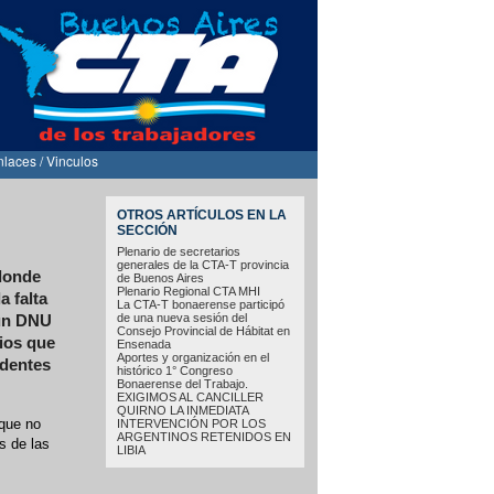
nlaces / Vinculos
OTROS ARTÍCULOS EN LA
SECCIÓN
Plenario de secretarios
generales de la CTA-T provincia
 donde
de Buenos Aires
Plenario Regional CTA MHI
a falta
La CTA-T bonaerense participó
de una nueva sesión del
 un DNU
Consejo Provincial de Hábitat en
ios que
Ensenada
Aportes y organización en el
identes
histórico 1° Congreso
Bonaerense del Trabajo.
EXIGIMOS AL CANCILLER
QUIRNO LA INMEDIATA
 que no
INTERVENCIÓN POR LOS
ARGENTINOS RETENIDOS EN
s de las
LIBIA