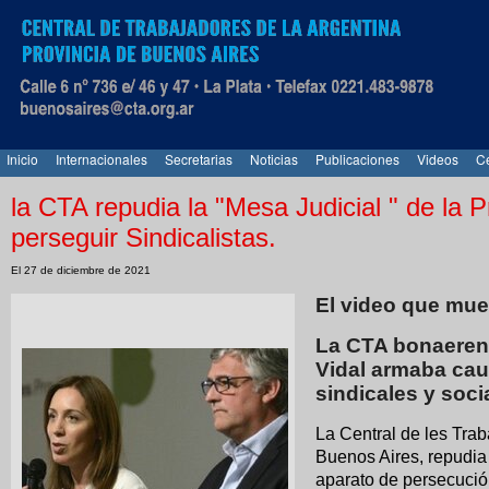
Inicio
Internacionales
Secretarias
Noticias
Publicaciones
Videos
Ce
la CTA repudia la "Mesa Judicial " de la 
perseguir Sindicalistas.
El 27 de diciembre de 2021
El video que mue
La CTA bonaeren
Vidal armaba caus
sindicales y soci
La Central de les Trab
Buenos Aires, repudia 
aparato de persecució