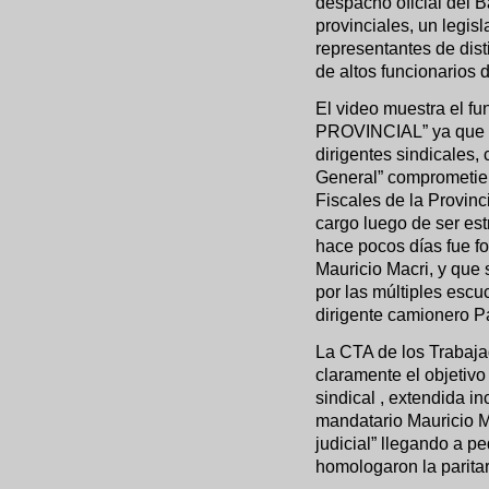
despacho oficial del B
provinciales, un legisl
representantes de dis
de altos funcionarios d
El video muestra el 
PROVINCIAL” ya que el
dirigentes sindicales,
General” comprometien
Fiscales de la Provin
cargo luego de ser es
hace pocos días fue f
Mauricio Macri, y que
por las múltiples escu
dirigente camionero 
La CTA de los Trabaj
claramente el objetivo
sindical , extendida inc
mandatario Mauricio M
judicial” llegando a ped
homologaron la paritar