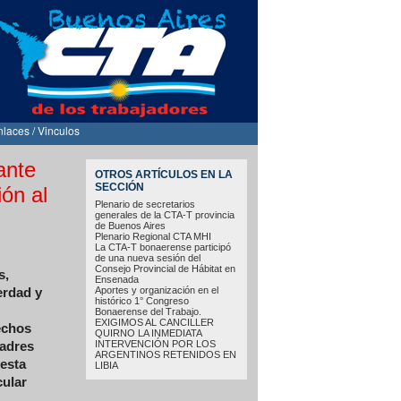
nlaces / Vinculos
ante
OTROS ARTÍCULOS EN LA
SECCIÓN
ón al
Plenario de secretarios
generales de la CTA-T provincia
de Buenos Aires
Plenario Regional CTA MHI
La CTA-T bonaerense participó
de una nueva sesión del
Consejo Provincial de Hábitat en
s,
Ensenada
Aportes y organización en el
erdad y
histórico 1° Congreso
Bonaerense del Trabajo.
EXIGIMOS AL CANCILLER
rechos
QUIRNO LA INMEDIATA
INTERVENCIÓN POR LOS
madres
ARGENTINOS RETENIDOS EN
 esta
LIBIA
cular