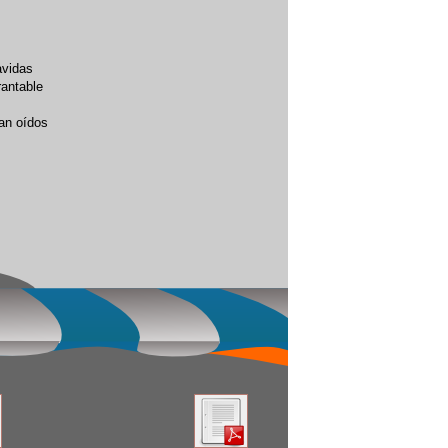
avidas
rantable
gan oídos