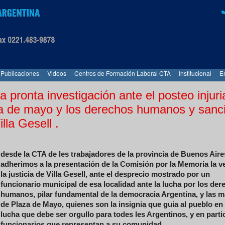
Publicaciones
Videos
Centros de Formación Laboral CTA
Institucional
E
 pronta investigación ante el posteo injuri
za de mayo y los derechos humanos y sanci
lla Gesell .
desde la CTA de les trabajadores de la provincia de Buenos Aire
adherimos a la presentación de la Comisión por la Memoria la v
la justicia de Villa Gesell, ante el desprecio mostrado por un
funcionario municipal de esa localidad ante la lucha por los de
humanos, pilar fundamental de la democracia Argentina, y las 
de Plaza de Mayo, quienes son la insignia que guia al pueblo en
lucha que debe ser orgullo para todes les Argentinos, y en parti
funcionarios que representan a su comunidad.