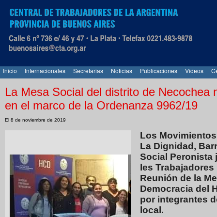
Inicio
Internacionales
Secretarias
Noticias
Publicaciones
Videos
Ce
La Mesa Social del distrito de Necochea
en el marco de la Ordenanza 9962/19
El 8 de noviembre de 2019
Los Movimientos 
La Dignidad, Barr
Social Peronista
les Trabajadores
Reunión de la Mes
Democracia del H
por integrantes de
local.