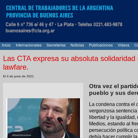
Inicio
Internacionales
Secretarias
Noticias
Publicaciones
Videos
Ce
Las CTA expresa su absoluta solidaridad 
lawfare.
El 4 de junio de 2021
Otra vez el partid
pueblo y sus der
La condena contra el 
vergonzosa sentencia 
libertad y la igualdad
Medios, estando al fr
persecución política co
debía hacer cumplir l