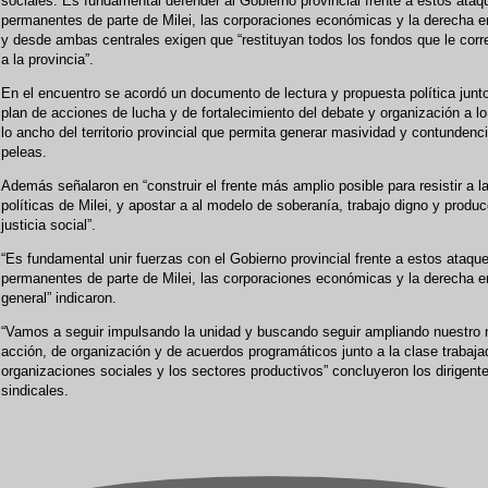
sociales. Es fundamental defender al Gobierno provincial frente a estos ataq
permanentes de parte de Milei, las corporaciones económicas y la derecha e
y desde ambas centrales exigen que “restituyan todos los fondos que le cor
a la provincia”.
En el encuentro se acordó un documento de lectura y propuesta política junt
plan de acciones de lucha y de fortalecimiento del debate y organización a lo
lo ancho del territorio provincial que permita generar masividad y contundenc
peleas.
Además señalaron en “construir el frente más amplio posible para resistir a l
políticas de Milei, y apostar a al modelo de soberanía, trabajo digno y produ
justicia social”.
“Es fundamental unir fuerzas con el Gobierno provincial frente a estos ataqu
permanentes de parte de Milei, las corporaciones económicas y la derecha e
general” indicaron.
“Vamos a seguir impulsando la unidad y buscando seguir ampliando nuestro
acción, de organización y de acuerdos programáticos junto a la clase trabaja
organizaciones sociales y los sectores productivos” concluyeron los dirigent
sindicales.