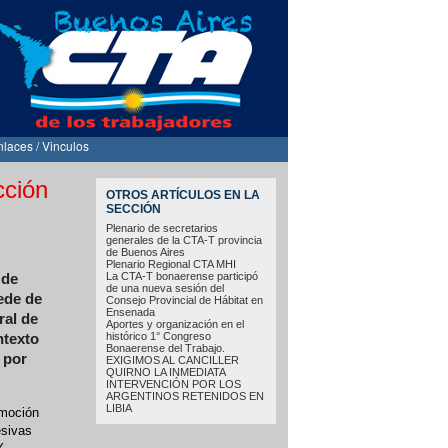
nlaces / Vinculos
cción
OTROS ARTÍCULOS EN LA
SECCIÓN
Plenario de secretarios
generales de la CTA-T provincia
de Buenos Aires
Plenario Regional CTA MHI
La CTA-T bonaerense participó
 de
de una nueva sesión del
ede de
Consejo Provincial de Hábitat en
Ensenada
ral de
Aportes y organización en el
histórico 1° Congreso
ntexto
Bonaerense del Trabajo.
 por
EXIGIMOS AL CANCILLER
QUIRNO LA INMEDIATA
INTERVENCIÓN POR LOS
ARGENTINOS RETENIDOS EN
LIBIA
omoción
esivas