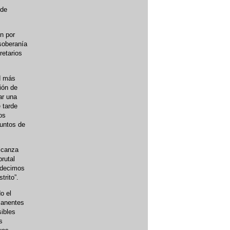
Y
 de
n por
 soberanía
retarios
d más
ción de
ar una
 tarde
os
juntos de
alcanza
rutal
e decimos
trito”.
o el
manentes
sibles
s