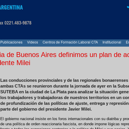
Publicaciones
Videos
Centros de Formación Laboral CTA
Institucional
E
ia de Buenos Aires definimos un plan de a
dente Milei
Las conducciones provinciales y de las regionales bonaerenses
ambas CTAs se reunieron durante la jornada de ayer en la Subs
SUTEBA en la ciudad de La Plata para analizar la situación gene
los trabajadores y trabajadoras de nuestros territorios en un co
de profundización de las políticas de ajuste, entrega y represión
parte del gobierno del presidente Javier Milei.
El gobierno nacional insiste en los foros internacionales con su diatriba y pr
de una política de orden reaccionaria fascista, en donde impone lógicas repr