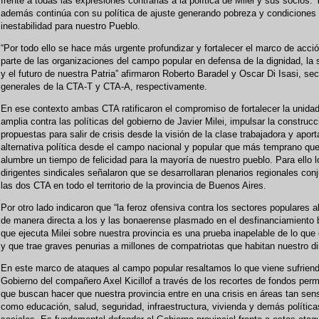
frente a todas las expresiones contrarias a la política de Milei y sus socios. 
además continúa con su política de ajuste generando pobreza y condiciones
inestabilidad para nuestro Pueblo.
“Por todo ello se hace más urgente profundizar y fortalecer el marco de acció
parte de las organizaciones del campo popular en defensa de la dignidad, la
y el futuro de nuestra Patria” afirmaron Roberto Baradel y Oscar Di Isasi, sec
generales de la CTA-T y CTA-A, respectivamente.
En ese contexto ambas CTA ratificaron el compromiso de fortalecer la unida
amplia contra las políticas del gobierno de Javier Milei, impulsar la construc
propuestas para salir de crisis desde la visión de la clase trabajadora y aport
alternativa política desde el campo nacional y popular que más temprano que
alumbre un tiempo de felicidad para la mayoría de nuestro pueblo. Para ello l
dirigentes sindicales señalaron que se desarrollaran plenarios regionales con
las dos CTA en todo el territorio de la provincia de Buenos Aires.
Por otro lado indicaron que “la feroz ofensiva contra los sectores populares 
de manera directa a los y las bonaerense plasmado en el desfinanciamiento b
que ejecuta Milei sobre nuestra provincia es una prueba inapelable de lo qu
y que trae graves penurias a millones de compatriotas que habitan nuestro dis
En este marco de ataques al campo popular resaltamos lo que viene sufriend
Gobierno del compañero Axel Kicillof a través de los recortes de fondos per
que buscan hacer que nuestra provincia entre en una crisis en áreas tan sen
como educación, salud, seguridad, infraestructura, vivienda y demás política