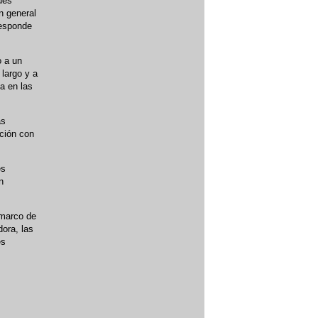
ues
n general
responde
o a un
 largo y a
ia en las
as
cción con
es
n
 marco de
dora, las
es