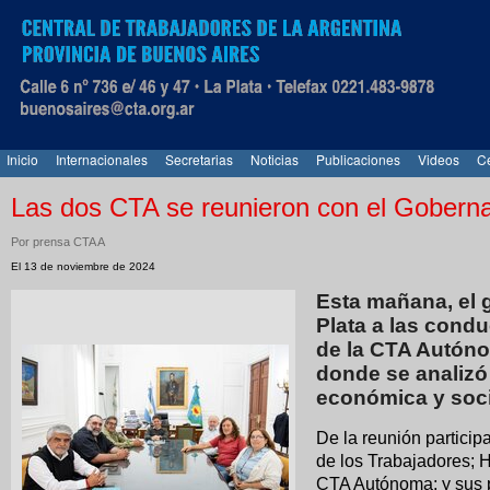
Inicio
Internacionales
Secretarias
Noticias
Publicaciones
Videos
Ce
Las dos CTA se reunieron con el Goberna
Por prensa CTA A
El 13 de noviembre de 2024
Esta mañana, el g
Plata a las cond
de la CTA Autóno
donde se analizó l
económica y socia
De la reunión partici
de los Trabajadores; 
CTA Autónoma; y sus 