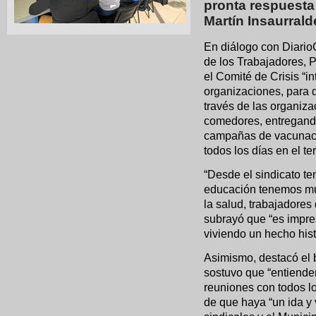
pronta respuesta 
Martín Insaurrald
En diálogo con Diario
de los Trabajadores, P
el Comité de Crisis “i
organizaciones, para q
través de las organiz
comedores, entregando
campañas de vacunaci
todos los días en el te
“Desde el sindicato te
educación tenemos muc
la salud, trabajadores 
subrayó que “es impre
viviendo un hecho hist
Asimismo, destacó el b
sostuvo que “entiende
reuniones con todos lo
de que haya “un ida y 