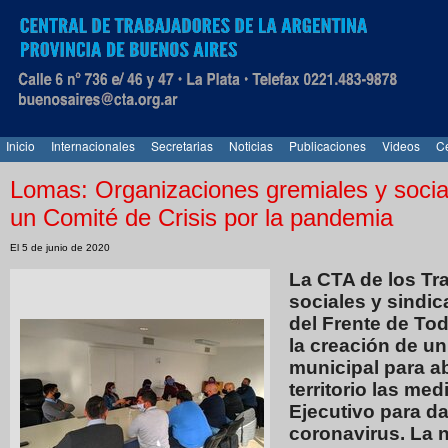
Inicio
Internacionales
Secretarias
Noticias
Publicaciones
Videos
Ce
Lomas: Organizaciones gremiales y soci
un Comité de Crisis por la pandemia
El 5 de junio de 2020
La CTA de los Tr
sociales y sindic
del Frente de To
la creación de un
municipal para ab
territorio las me
Ejecutivo para d
coronavirus. La 