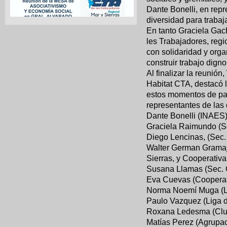
Dante Bonelli, en repr
diversidad para trabaj
En tanto Graciela Gac
les Trabajadores, reg
con solidaridad y orga
construir trabajo digno
Al finalizar la reunió
Habitat CTA, destacó l
estos momentos de pan
representantes de las 
Dante Bonelli (INAES
Graciela Raimundo (Se
Diego Lencinas, (Sec. 
Walter German Gramajo 
Sierras, y Cooperativ
Susana Llamas (Sec. 
Eva Cuevas (Cooperati
Norma Noemí Muga (L
Paulo Vazquez (Liga de
Roxana Ledesma (Club
Matías Perez (Agrupaci