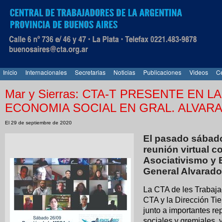
Inicio
Internacionales
Secretarias
Noticias
Publicaciones
Videos
Ce
Mar y Sierras: CTA-T PRESENTE EN 
ECONOMIA SOCIAL EN GRAL. ALVAR
El 29 de septiembre de 2020
El pasado sábado
reunión virtual c
Asociativismo y 
General Alvarado
La CTA de les Trabajad
CTA y la Dirección Tie
junto a importantes re
sociales y gremiales, 