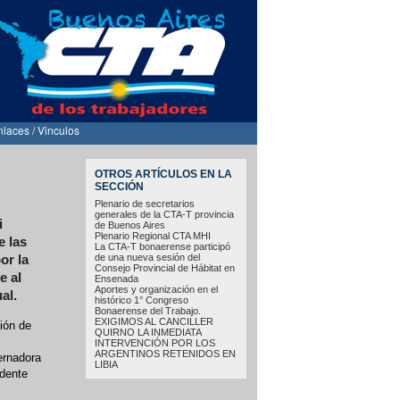
nlaces / Vinculos
OTROS ARTÍCULOS EN LA
SECCIÓN
Plenario de secretarios
generales de la CTA-T provincia
i
de Buenos Aires
Plenario Regional CTA MHI
e las
La CTA-T bonaerense participó
de una nueva sesión del
or la
Consejo Provincial de Hábitat en
e al
Ensenada
Aportes y organización en el
al.
histórico 1° Congreso
Bonaerense del Trabajo.
EXIGIMOS AL CANCILLER
ión de
QUIRNO LA INMEDIATA
INTERVENCIÓN POR LOS
ARGENTINOS RETENIDOS EN
ernadora
LIBIA
ndente