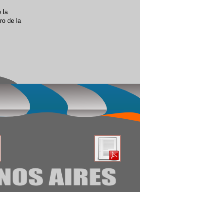
 la
ro de la