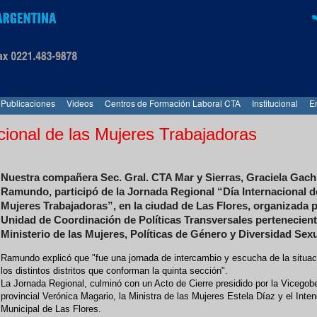
Publicaciones
Videos
Centros de Formación Laboral CTA
Institucional
E
cional de las Mujeres Trabajadoras
Nuestra compañera Sec. Gral. CTA Mar y Sierras, Graciela Gach
Ramundo, participó de la Jornada Regional “Día Internacional d
Mujeres Trabajadoras”, en la ciudad de Las Flores, organizada p
Unidad de Coordinación de Políticas Transversales pertenecient
Ministerio de las Mujeres, Políticas de Género y Diversidad Sexu
Ramundo explicó que "fue una jornada de intercambio y escucha de la situac
los distintos distritos que conforman la quinta sección".
La Jornada Regional, culminó con un Acto de Cierre presidido por la Vicegob
provincial Verónica Magario, la Ministra de las Mujeres Estela Díaz y el Inte
Municipal de Las Flores.