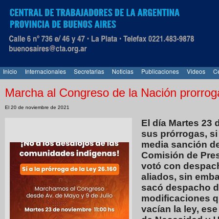
Inicio
Internacionales
Secretarias
Noticias
Publicaciones
Videos
Ce
Marcha al Congreso de la Nación prorrog
El 20 de noviembre de 2021
El día Martes 23 
sus prórrogas, si
media sanción de
Comisión de Pre
votó con despach
aliados, sin emb
sacó despacho d
modificaciones q
vacían la ley, e